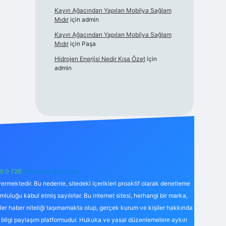
Kayın Ağacından Yapılan Mobilya Sağlam
Mıdır
için
admin
Kayın Ağacından Yapılan Mobilya Sağlam
Mıdır
için
Paşa
Hidrojen Enerjisi Nedir Kısa Özet
için
admin
6 0 726
Telegram: @karabul
ermektedir. Bu nedenle, sitedeki içerikleri proaktif olarak denetleme
uğu kabul etmiş sayılırlar. Bu internet sitesi, herhangi bir marka,
kler haber niteliği taşımamakta olup, gerçek kurum ve kişiler hakkında
 bilgi paylaşım platformudur. Hukuka ve yasal düzenlemelere aykırı