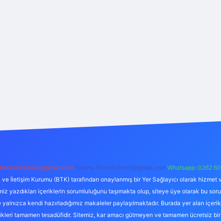
backlinkpaneli@gmail.com
Teams:
forumhizmeti@gmail.com
Whatsapp: 0262 60
i ve İletişim Kurumu (BTK) tarafından onaylanmış bir Yer Sağlayıcı olarak hizmet v
azdıkları içeriklerin sorumluluğunu taşımakta olup, siteye üye olarak bu sorumlul
e yalnızca kendi hazırladığımız makaleler paylaşılmaktadır. Burada yer alan içeri
likleri tamamen tesadüfidir. Sitemiz, kar amacı gütmeyen ve tamamen ücretsiz bir