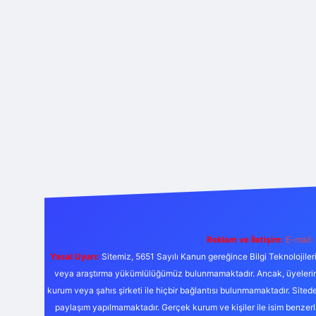
Reklam ve İletişim:
E-mail:
Yasal Uyarı:
Sitemiz, 5651 Sayılı Kanun gereğince Bilgi Teknolojiler
veya araştırma yükümlülüğümüz bulunmamaktadır. Ancak, üyelerimiz y
kurum veya şahıs şirketi ile hiçbir bağlantısı bulunmamaktadır. Sited
paylaşım yapılmamaktadır. Gerçek kurum ve kişiler ile isim benzer