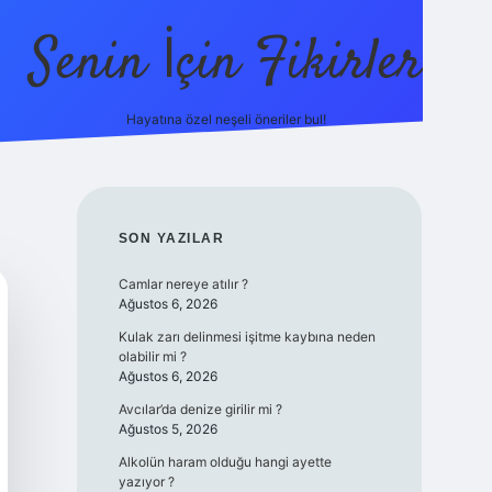
Senin İçin Fikirler
Hayatına özel neşeli öneriler bul!
https://ilbe
SIDEBAR
SON YAZILAR
Camlar nereye atılır ?
Ağustos 6, 2026
Kulak zarı delinmesi işitme kaybına neden
olabilir mi ?
Ağustos 6, 2026
Avcılar’da denize girilir mi ?
Ağustos 5, 2026
Alkolün haram olduğu hangi ayette
yazıyor ?