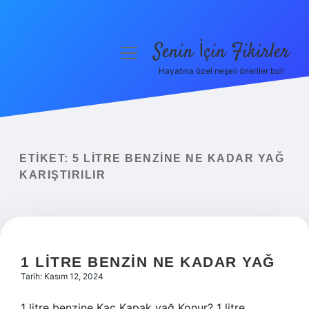
Senin İçin Fikirler
menüyü
aç
Hayatına özel neşeli öneriler bul!
Anasayfa
Gizlilik Politikası
Yasal Uyarı
ETIKET:
5 LITRE BENZINE NE KADAR YAĞ
KARIŞTIRILIR
Hakkımızda
1 LITRE BENZIN NE KADAR YAĞ
Tarih: Kasım 12, 2024
1 litre benzine Kaç Kapak yağ Konur? 1 litre