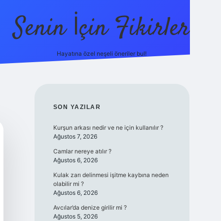
Senin İçin Fikirler
Hayatına özel neşeli öneriler bul!
https://il
SIDEBAR
SON YAZILAR
Kurşun arkası nedir ve ne için kullanılır ?
Ağustos 7, 2026
Camlar nereye atılır ?
Ağustos 6, 2026
Kulak zarı delinmesi işitme kaybına neden
olabilir mi ?
Ağustos 6, 2026
Avcılar’da denize girilir mi ?
Ağustos 5, 2026