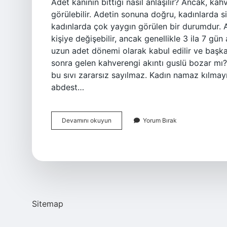
Adet kanının bittiği nasıl anlaşılır? Ancak, k
görülebilir. Adetin sonuna doğru, kadınlarda 
kadınlarda çok yaygın görülen bir durumdur. 
kişiye değişebilir, ancak genellikle 3 ila 7 g
uzun adet dönemi olarak kabul edilir ve başka 
sonra gelen kahverengi akıntı guslü bozar mı? 
bu sıvı zararsız sayılmaz. Kadın namaz kılma
abdest…
Adet
Devamını okuyun
Yorum Bırak
Tam
Olarak
Ne
Zaman
Bitmiş
Sayılır
Sitemap