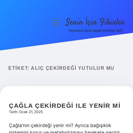
Senin İçin Fikirler
menüyü
aç
Hayatına özel neşeli öneriler bul!
Anasayfa
Gizlilik Politikası
Yasal Uyarı
ETIKET:
ALIÇ ÇEKIRDEĞI YUTULUR MU
Hakkımızda
ÇAĞLA ÇEKIRDEĞI ILE YENIR MI
Tarih: Ocak 21, 2025
Çağla’nın çekirdeği yenir mi? Ayrıca bağışıklık
sistemini korur ve metabolizmayı harekete geçirir.