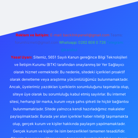
https://ilbet.online/
vdcasino
vdcasino giriş
https://www.bete
Reklam ve İletişim:
E-mail:
backlinkpaneli@gmail.com
Teams:
forumhizmeti@gmail.com
Whatsapp: 0262 606 0 726
Telegram:
@karabul
Yasal Uyarı:
Sitemiz, 5651 Sayılı Kanun gereğince Bilgi Teknolojileri
ve İletişim Kurumu (BTK) tarafından onaylanmış bir Yer Sağlayıcı
olarak hizmet vermektedir. Bu nedenle, sitedeki içerikleri proaktif
olarak denetleme veya araştırma yükümlülüğümüz bulunmamaktadır.
Ancak, üyelerimiz yazdıkları içeriklerin sorumluluğunu taşımakta olup,
siteye üye olarak bu sorumluluğu kabul etmiş sayılırlar. Bu internet
sitesi, herhangi bir marka, kurum veya şahıs şirketi ile hiçbir bağlantısı
bulunmamaktadır. Sitede yalnızca kendi hazırladığımız makaleler
paylaşılmaktadır. Burada yer alan içerikler haber niteliği taşımamakta
olup, gerçek kurum ve kişiler hakkında paylaşım yapılmamaktadır.
Gerçek kurum ve kişiler ile isim benzerlikleri tamamen tesadüfidir.