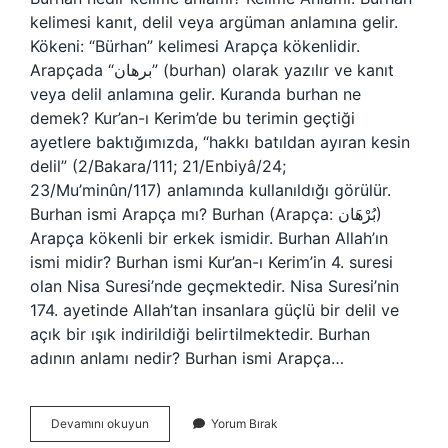
kelimesi kanıt, delil veya argüman anlamına gelir.
Kökeni: “Bürhan” kelimesi Arapça kökenlidir.
Arapçada “برهان” (burhan) olarak yazılır ve kanıt
veya delil anlamına gelir. Kuranda burhan ne
demek? Kur’an-ı Kerim’de bu terimin geçtiği
ayetlere baktığımızda, “hakkı batıldan ayıran kesin
delil” (2/Bakara/111; 21/Enbiyâ/24;
23/Mu’minûn/117) anlamında kullanıldığı görülür.
Burhan ismi Arapça mı? Burhan (Arapça: بُرْهَان)
Arapça kökenli bir erkek ismidir. Burhan Allah’ın
ismi midir? Burhan ismi Kur’an-ı Kerim’in 4. suresi
olan Nisa Suresi’nde geçmektedir. Nisa Suresi’nin
174. ayetinde Allah’tan insanlara güçlü bir delil ve
açık bir ışık indirildiği belirtilmektedir. Burhan
adının anlamı nedir? Burhan ismi Arapça…
Burhan
Devamını okuyun
Yorum Bırak
In