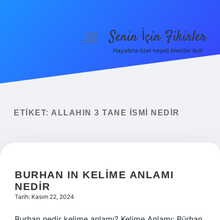
Senin İçin Fikirler
menüyü
aç
Hayatına özel neşeli öneriler bul!
Anasayfa
Gizlilik Politikası
Yasal Uyarı
ETIKET:
ALLAHIN 3 TANE ISMI NEDIR
Hakkımızda
BURHAN IN KELIME ANLAMI
NEDIR
Tarih: Kasım 22, 2024
Burhan nedir kelime anlamı? Kelime Anlamı: Bürhan