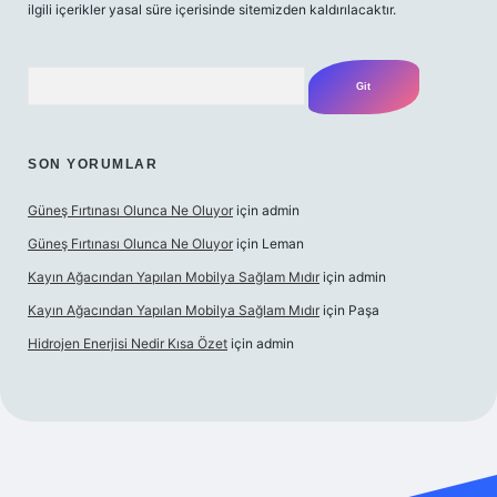
ilgili içerikler yasal süre içerisinde sitemizden kaldırılacaktır.
Arama
SON YORUMLAR
Güneş Fırtınası Olunca Ne Oluyor
için
admin
Güneş Fırtınası Olunca Ne Oluyor
için
Leman
Kayın Ağacından Yapılan Mobilya Sağlam Mıdır
için
admin
Kayın Ağacından Yapılan Mobilya Sağlam Mıdır
için
Paşa
Hidrojen Enerjisi Nedir Kısa Özet
için
admin
https://ilbet.online/
vdcasino
vdcasino giriş
https://www.bete