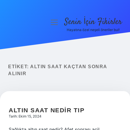
Senin İçin Fikirler
menüyü
aç
Hayatına özel neşeli öneriler bul!
Anasayfa
Gizlilik Politikası
Yasal Uyarı
ETIKET:
ALTIN SAAT KAÇTAN SONRA
ALINIR
Hakkımızda
ALTIN SAAT NEDIR TIP
Tarih: Ekim 15, 2024
Sağlıkta altın saat nedir? Afet sonrası acil