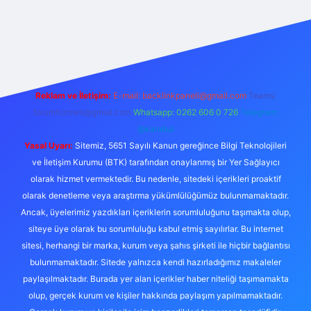
https://ilbet.online/
vdcasino
vdcasino giriş
https://www.bete
Reklam ve İletişim:
E-mail:
backlinkpaneli@gmail.com
Teams:
forumhizmeti@gmail.com
Whatsapp: 0262 606 0 726
Telegram:
@karabul
Yasal Uyarı:
Sitemiz, 5651 Sayılı Kanun gereğince Bilgi Teknolojileri
ve İletişim Kurumu (BTK) tarafından onaylanmış bir Yer Sağlayıcı
olarak hizmet vermektedir. Bu nedenle, sitedeki içerikleri proaktif
olarak denetleme veya araştırma yükümlülüğümüz bulunmamaktadır.
Ancak, üyelerimiz yazdıkları içeriklerin sorumluluğunu taşımakta olup,
siteye üye olarak bu sorumluluğu kabul etmiş sayılırlar. Bu internet
sitesi, herhangi bir marka, kurum veya şahıs şirketi ile hiçbir bağlantısı
bulunmamaktadır. Sitede yalnızca kendi hazırladığımız makaleler
paylaşılmaktadır. Burada yer alan içerikler haber niteliği taşımamakta
olup, gerçek kurum ve kişiler hakkında paylaşım yapılmamaktadır.