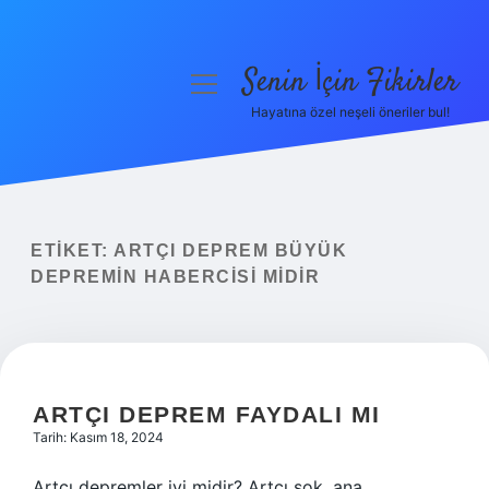
Senin İçin Fikirler
menüyü
aç
Hayatına özel neşeli öneriler bul!
Anasayfa
Gizlilik Politikası
Yasal Uyarı
ETIKET:
ARTÇI DEPREM BÜYÜK
DEPREMIN HABERCISI MIDIR
Hakkımızda
ARTÇI DEPREM FAYDALI MI
Tarih: Kasım 18, 2024
Artçı depremler iyi midir? Artçı şok, ana