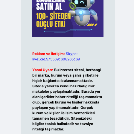
Reklam ve İletişim:
Skype:
live:.cid.575569c608265c69
Yasal Uyarı:
Bu internet sitesi, herhangi
bir marka, kurum veya şahıs şirketi ile
hiçbir bağlantısı bulunmamaktadır.
Sitede yalnızca kendi hazırladığımız
makaleler paylaşılmaktadır. Burada yer
alan içerikler haber niteliği taşımamakta
olup, gerçek kurum ve kişiler hakkında
paylaşım yapılmamaktadır. Gerçek
kurum ve kişiler ile isim benzerlikleri
tamamen tesadüfidir. Sitemizdeki
bilgiler taslak halindedir ve tavsiye
niteliği taşımazlar.