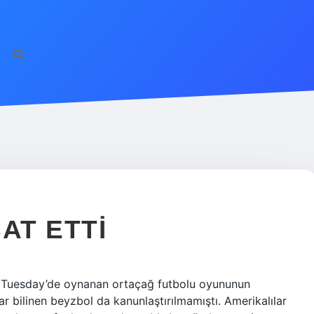
https://ilbet.onlin
AT ETTI
ve Tuesday’de oynanan ortaçağ futbolu oyununun
r bilinen beyzbol da kanunlaştırılmamıştı. Amerikalılar