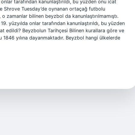
nlar tarafından kanunlaştırıldı, bu yüzden onu icat
’te Shrove Tuesday’de oynanan ortaçağ futbolu
o zamanlar bilinen beyzbol da kanunlaştırılmamıştı.
9. yüzyılda onlar tarafından kanunlaştırıldı, bu yüzden
at edildi? Beyzbolun Tarihçesi Bilinen kurallara göre ve
u 1846 yılına dayanmaktadır. Beyzbol hangi ülkelerde