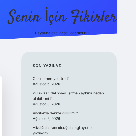
Senin İçin Fikirler
Hayatına özel neşeli öneriler bul!
https://il
SIDEBAR
SON YAZILAR
Camlar nereye atılır ?
Ağustos 6, 2026
Kulak zarı delinmesi işitme kaybına neden
olabilir mi ?
Ağustos 6, 2026
Avcılar’da denize girilir mi ?
Ağustos 5, 2026
Alkolün haram olduğu hangi ayette
yazıyor ?