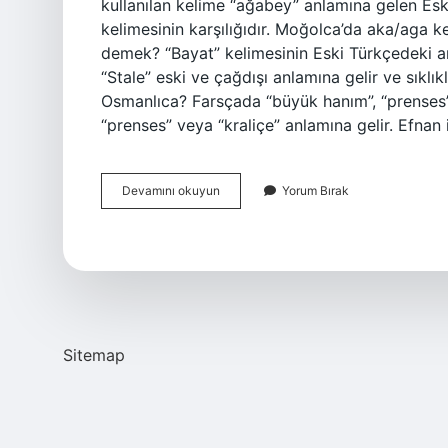
kullanılan kelime “ağabey” anlamına gelen Es
kelimesinin karşılığıdır. Moğolca’da aka/aga 
demek? “Bayat” kelimesinin Eski Türkçedeki anl
“Stale” eski ve çağdışı anlamına gelir ve sıklık
Osmanlıca? Farsçada “büyük hanım”, “prenses” 
“prenses” veya “kraliçe” anlamına gelir. Efna
Bender
Devamını okuyun
Yorum Bırak
Ne
Demek
Osmanlıca
Sitemap