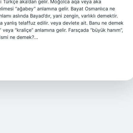
ki Türkçe aka’dan gelir. Moğolca aqa veya aka
kelimesi “ağabey” anlamına gelir. Bayat Osmanlıca ne
amı aslında Bayad’dır, yani zengin, varlıklı demektir.
la yanlış telaffuz edilir. veya devlete ait. Banu ne demek
veya “kraliçe” anlamına gelir. Farsçada “büyük hanım”,
n ismi ne demek?…