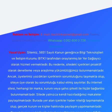
https://ilbet.online/
vdcasino
vdcasino giriş
https://www.bete
Reklam ve İletişim:
E-mail:
backlinkpaneli@gmail.com
Teams:
forumhizmeti@gmail.com
Whatsapp: 0262 606 0 726
Telegram:
@karabul
Yasal Uyarı:
Sitemiz, 5651 Sayılı Kanun gereğince Bilgi Teknolojileri
ve İletişim Kurumu (BTK) tarafından onaylanmış bir Yer Sağlayıcı
olarak hizmet vermektedir. Bu nedenle, sitedeki içerikleri proaktif
olarak denetleme veya araştırma yükümlülüğümüz bulunmamaktadır.
Ancak, üyelerimiz yazdıkları içeriklerin sorumluluğunu taşımakta olup,
siteye üye olarak bu sorumluluğu kabul etmiş sayılırlar. Bu internet
sitesi, herhangi bir marka, kurum veya şahıs şirketi ile hiçbir bağlantısı
bulunmamaktadır. Sitede yalnızca kendi hazırladığımız makaleler
paylaşılmaktadır. Burada yer alan içerikler haber niteliği taşımamakta
olup, gerçek kurum ve kişiler hakkında paylaşım yapılmamaktadır.