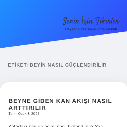
Senin İçin Fikirler
menüyü
aç
Hayatına özel neşeli öneriler bul!
Anasayfa
Gizlilik Politikası
Yasal Uyarı
ETIKET:
BEYIN NASIL GÜÇLENDIRILIR
Hakkımızda
BEYNE GIDEN KAN AKIŞI NASIL
ARTTIRILIR
Tarih: Ocak 8, 2025
Kafadaki kan dolaşımı nasıl hızlandırılır? Saç