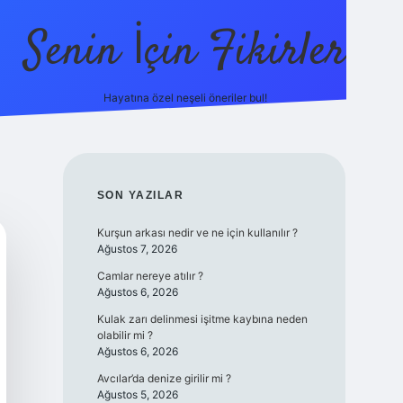
Senin İçin Fikirler
Hayatına özel neşeli öneriler bul!
https://il
SIDEBAR
SON YAZILAR
Kurşun arkası nedir ve ne için kullanılır ?
Ağustos 7, 2026
Camlar nereye atılır ?
Ağustos 6, 2026
Kulak zarı delinmesi işitme kaybına neden
olabilir mi ?
Ağustos 6, 2026
Avcılar’da denize girilir mi ?
Ağustos 5, 2026