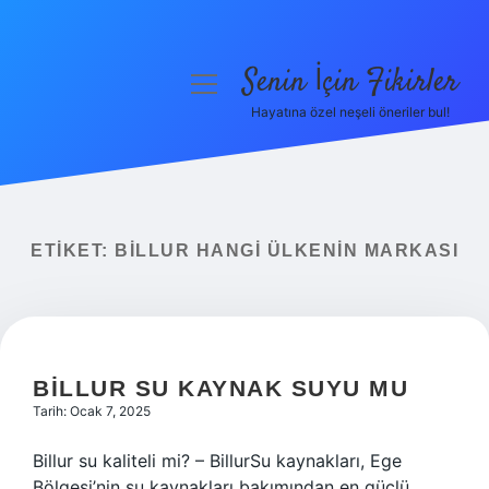
Senin İçin Fikirler
menüyü
aç
Hayatına özel neşeli öneriler bul!
Anasayfa
Gizlilik Politikası
Yasal Uyarı
ETIKET:
BILLUR HANGI ÜLKENIN MARKASI
Hakkımızda
BILLUR SU KAYNAK SUYU MU
Tarih: Ocak 7, 2025
Billur su kaliteli mi? – BillurSu kaynakları, Ege
Bölgesi’nin su kaynakları bakımından en güçlü