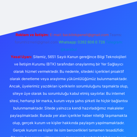
https://ilbet.online/
vdcasino
vdcasino giriş
https://www.bete
Reklam ve İletişim:
E-mail:
backlinkpaneli@gmail.com
Teams:
forumhizmeti@gmail.com
Whatsapp: 0262 606 0 726
Telegram:
@karabul
Yasal Uyarı:
Sitemiz, 5651 Sayılı Kanun gereğince Bilgi Teknolojileri
ve İletişim Kurumu (BTK) tarafından onaylanmış bir Yer Sağlayıcı
olarak hizmet vermektedir. Bu nedenle, sitedeki içerikleri proaktif
olarak denetleme veya araştırma yükümlülüğümüz bulunmamaktadır.
Ancak, üyelerimiz yazdıkları içeriklerin sorumluluğunu taşımakta olup,
siteye üye olarak bu sorumluluğu kabul etmiş sayılırlar. Bu internet
sitesi, herhangi bir marka, kurum veya şahıs şirketi ile hiçbir bağlantısı
bulunmamaktadır. Sitede yalnızca kendi hazırladığımız makaleler
paylaşılmaktadır. Burada yer alan içerikler haber niteliği taşımamakta
olup, gerçek kurum ve kişiler hakkında paylaşım yapılmamaktadır.
Gerçek kurum ve kişiler ile isim benzerlikleri tamamen tesadüfidir.