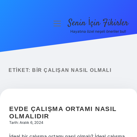
Senin İçin Fikirler
menüyü
aç
Hayatına özel neşeli öneriler bul!
Anasayfa
Gizlilik Politikası
Yasal Uyarı
ETIKET:
BIR ÇALIŞAN NASIL OLMALI
Hakkımızda
EVDE ÇALIŞMA ORTAMI NASIL
OLMALIDIR
Tarih: Aralık 6, 2024
İdeal bir çalışma ortamı nasıl olmalı? İdeal çalışma