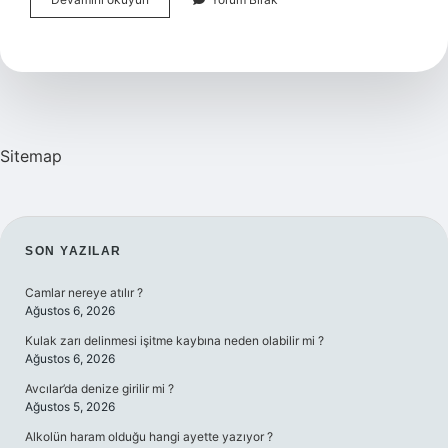
Nefes
Alıyorsa
Ne
Yapmalı
Sitemap
SIDEBAR
SON YAZILAR
Camlar nereye atılır ?
Ağustos 6, 2026
Kulak zarı delinmesi işitme kaybına neden olabilir mi ?
Ağustos 6, 2026
Avcılar’da denize girilir mi ?
Ağustos 5, 2026
Alkolün haram olduğu hangi ayette yazıyor ?