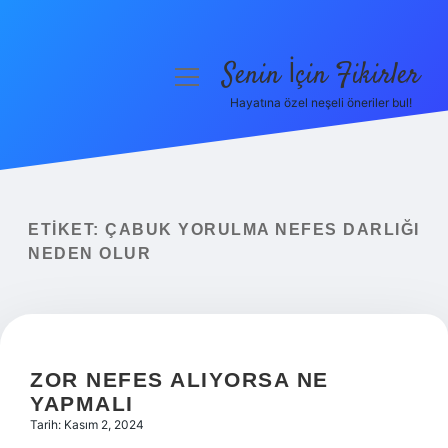
Senin İçin Fikirler
menüyü
aç
Hayatına özel neşeli öneriler bul!
Anasayfa
Gizlilik Politikası
Yasal Uyarı
ETIKET:
ÇABUK YORULMA NEFES DARLIĞI
NEDEN OLUR
Hakkımızda
ZOR NEFES ALIYORSA NE
YAPMALI
Tarih: Kasım 2, 2024