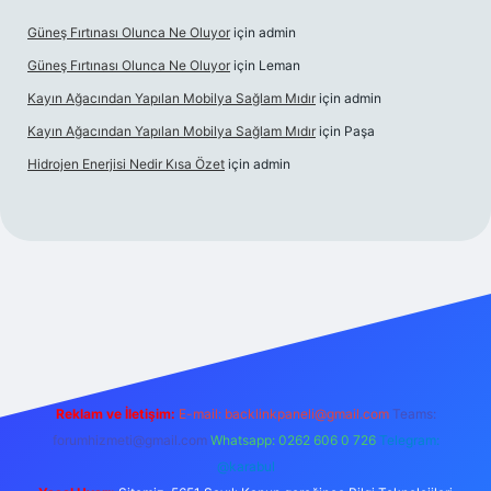
Güneş Fırtınası Olunca Ne Oluyor
için
admin
Güneş Fırtınası Olunca Ne Oluyor
için
Leman
Kayın Ağacından Yapılan Mobilya Sağlam Mıdır
için
admin
Kayın Ağacından Yapılan Mobilya Sağlam Mıdır
için
Paşa
Hidrojen Enerjisi Nedir Kısa Özet
için
admin
ttps://ilbet.online/
vdcasino
vdcasino giriş
https://www.betex
Reklam ve İletişim:
E-mail:
backlinkpaneli@gmail.com
Teams:
forumhizmeti@gmail.com
Whatsapp: 0262 606 0 726
Telegram:
@karabul