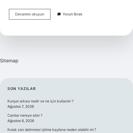
Çoban
Devamını okuyun
Yorum Bırak
Çökerten
Otunun
Yan
Etkileri
Nelerdir
Sitemap
SIDEBAR
SON YAZILAR
Kurşun arkası nedir ve ne için kullanılır ?
Ağustos 7, 2026
Camlar nereye atılır ?
Ağustos 6, 2026
Kulak zarı delinmesi işitme kaybına neden olabilir mi ?