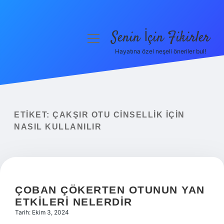
Senin İçin Fikirler
menüyü
aç
Hayatına özel neşeli öneriler bul!
Anasayfa
Gizlilik Politikası
Yasal Uyarı
ETIKET:
ÇAKŞIR OTU CINSELLIK IÇIN
NASIL KULLANILIR
Hakkımızda
ÇOBAN ÇÖKERTEN OTUNUN YAN
ETKILERI NELERDIR
Tarih: Ekim 3, 2024