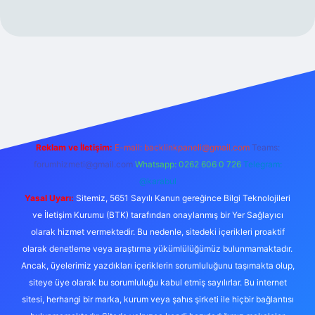
https://ilbet.online/
vdcasino
vdcasino giriş
https://www.bete
Reklam ve İletişim:
E-mail:
backlinkpaneli@gmail.com
Teams:
forumhizmeti@gmail.com
Whatsapp: 0262 606 0 726
Telegram:
@karabul
Yasal Uyarı:
Sitemiz, 5651 Sayılı Kanun gereğince Bilgi Teknolojileri
ve İletişim Kurumu (BTK) tarafından onaylanmış bir Yer Sağlayıcı
olarak hizmet vermektedir. Bu nedenle, sitedeki içerikleri proaktif
olarak denetleme veya araştırma yükümlülüğümüz bulunmamaktadır.
Ancak, üyelerimiz yazdıkları içeriklerin sorumluluğunu taşımakta olup,
siteye üye olarak bu sorumluluğu kabul etmiş sayılırlar. Bu internet
sitesi, herhangi bir marka, kurum veya şahıs şirketi ile hiçbir bağlantısı