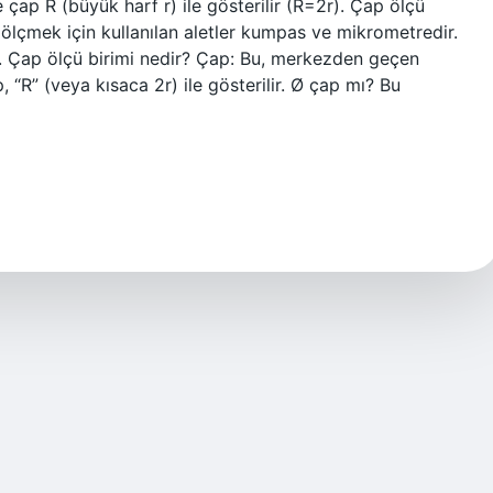
 çap R (büyük harf r) ile gösterilir (R=2r). Çap ölçü
ı ölçmek için kullanılan aletler kumpas ve mikrometredir.
ır. Çap ölçü birimi nedir? Çap: Bu, merkezden geçen
p, “R” (veya kısaca 2r) ile gösterilir. Ø çap mı? Bu