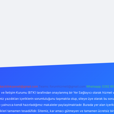
backlinkpaneli@gmail.com
Teams:
forumhizmeti@gmail.com
Whatsapp: 0262 60
i ve İletişim Kurumu (BTK) tarafından onaylanmış bir Yer Sağlayıcı olarak hizmet v
azdıkları içeriklerin sorumluluğunu taşımakta olup, siteye üye olarak bu sorumlul
e yalnızca kendi hazırladığımız makaleler paylaşılmaktadır. Burada yer alan içeri
likleri tamamen tesadüfidir. Sitemiz, kar amacı gütmeyen ve tamamen ücretsiz bir