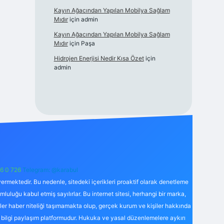
Kayın Ağacından Yapılan Mobilya Sağlam
Mıdır
için
admin
Kayın Ağacından Yapılan Mobilya Sağlam
Mıdır
için
Paşa
Hidrojen Enerjisi Nedir Kısa Özet
için
admin
6 0 726
Telegram: @karabul
ermektedir. Bu nedenle, sitedeki içerikleri proaktif olarak denetleme
uğu kabul etmiş sayılırlar. Bu internet sitesi, herhangi bir marka,
kler haber niteliği taşımamakta olup, gerçek kurum ve kişiler hakkında
 bilgi paylaşım platformudur. Hukuka ve yasal düzenlemelere aykırı