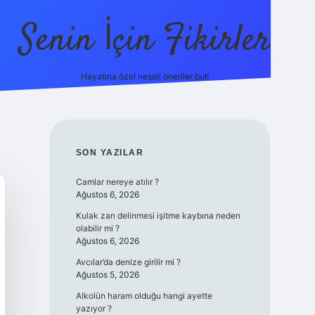
Senin İçin Fikirler
Hayatına özel neşeli öneriler bul!
https://il
SIDEBAR
SON YAZILAR
Camlar nereye atılır ?
Ağustos 6, 2026
Kulak zarı delinmesi işitme kaybına neden
olabilir mi ?
Ağustos 6, 2026
Avcılar’da denize girilir mi ?
Ağustos 5, 2026
Alkolün haram olduğu hangi ayette
yazıyor ?