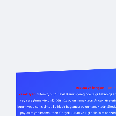
Reklam ve İletişim:
E-mail:
Yasal Uyarı:
Sitemiz, 5651 Sayılı Kanun gereğince Bilgi Teknolojiler
veya araştırma yükümlülüğümüz bulunmamaktadır. Ancak, üyelerimiz y
kurum veya şahıs şirketi ile hiçbir bağlantısı bulunmamaktadır. Sited
paylaşım yapılmamaktadır. Gerçek kurum ve kişiler ile isim benzer