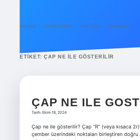
Anasayfa
Gizlilik Politikası
Yasal Uyarı
Hakkımızda
ETIKET:
ÇAP NE ILE GÖSTERILIR
ÇAP NE ILE GOST
Tarih: Ekim 18, 2024
Çap ne ile gösterilir? Çap “R” (veya kısaca 2r) 
çember üzerindeki noktaları birleştiren doğru pa