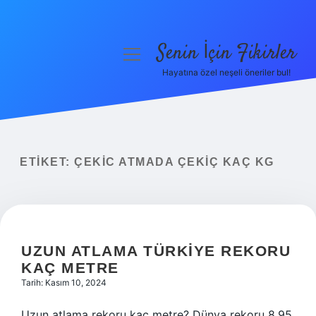
Senin İçin Fikirler
menüyü
aç
Hayatına özel neşeli öneriler bul!
Anasayfa
Gizlilik Politikası
Yasal Uyarı
ETIKET:
ÇEKIC ATMADA ÇEKIÇ KAÇ KG
Hakkımızda
UZUN ATLAMA TÜRKIYE REKORU
KAÇ METRE
Tarih: Kasım 10, 2024
Uzun atlama rekoru kaç metre? Dünya rekoru 8.95