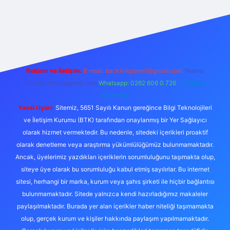
https://ilbet.online/
vdcasino
vdcasino giriş
https://www.bete
Reklam ve İletişim:
E-mail:
backlinkpaneli@gmail.com
Teams:
forumhizmeti@gmail.com
Whatsapp: 0262 606 0 726
Telegram:
@karabul
Yasal Uyarı:
Sitemiz, 5651 Sayılı Kanun gereğince Bilgi Teknolojileri
ve İletişim Kurumu (BTK) tarafından onaylanmış bir Yer Sağlayıcı
olarak hizmet vermektedir. Bu nedenle, sitedeki içerikleri proaktif
olarak denetleme veya araştırma yükümlülüğümüz bulunmamaktadır.
Ancak, üyelerimiz yazdıkları içeriklerin sorumluluğunu taşımakta olup,
siteye üye olarak bu sorumluluğu kabul etmiş sayılırlar. Bu internet
sitesi, herhangi bir marka, kurum veya şahıs şirketi ile hiçbir bağlantısı
bulunmamaktadır. Sitede yalnızca kendi hazırladığımız makaleler
paylaşılmaktadır. Burada yer alan içerikler haber niteliği taşımamakta
olup, gerçek kurum ve kişiler hakkında paylaşım yapılmamaktadır.