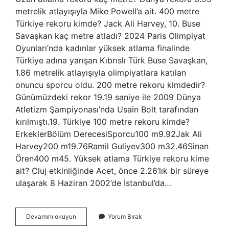
metrelik atlayışıyla Mike Powell’a ait. 400 metre
Türkiye rekoru kimde? Jack Ali Harvey, 10. Buse
Savaşkan kaç metre atladı? 2024 Paris Olimpiyat
Oyunları’nda kadınlar yüksek atlama finalinde
Türkiye adına yarışan Kıbrıslı Türk Buse Savaşkan,
1.86 metrelik atlayışıyla olimpiyatlara katılan
onuncu sporcu oldu. 200 metre rekoru kimdedir?
Günümüzdeki rekor 19.19 saniye ile 2009 Dünya
Atletizm Şampiyonası’nda Usain Bolt tarafından
kırılmıştı.19. Türkiye 100 metre rekoru kimde?
ErkeklerBölüm DerecesiSporcu100 m9.92Jak Ali
Harvey200 m19.76Ramil Guliyev300 m32.46Sinan
Ören400 m45. Yüksek atlama Türkiye rekoru kime
ait? Cluj etkinliğinde Acet, önce 2.26’lık bir süreye
ulaşarak 8 Haziran 2002’de İstanbul’da…
Uzun
Devamını okuyun
Yorum Bırak
Atlama