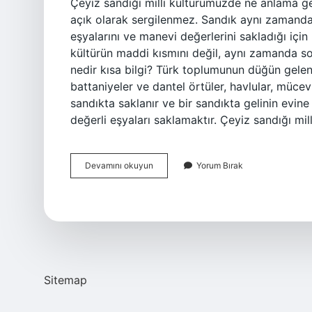
Çeyiz sandığı milli kültürümüzde ne anlama g
açık olarak sergilenmez. Sandık aynı zamanda ka
eşyalarını ve manevi değerlerini sakladığı içi
kültürün maddi kısmını değil, aynı zamanda so
nedir kısa bilgi? Türk toplumunun düğün gelene
battaniyeler ve dantel örtüler, havlular, mücev
sandıkta saklanır ve bir sandıkta gelinin evin
değerli eşyaları saklamaktır. Çeyiz sandığı mi
Milli
Devamını okuyun
Yorum Bırak
Kültürümüzde
Çeyiz
Sandığı
Nedir
Sitemap