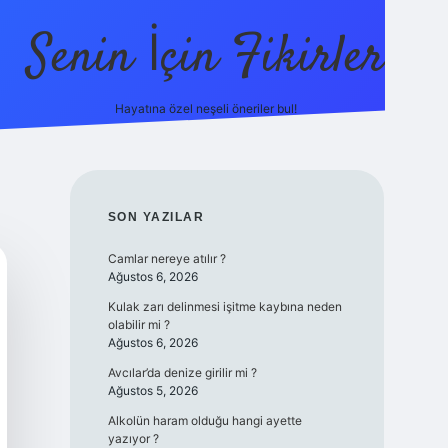
Senin İçin Fikirler
Hayatına özel neşeli öneriler bul!
https://il
SIDEBAR
SON YAZILAR
Camlar nereye atılır ?
Ağustos 6, 2026
Kulak zarı delinmesi işitme kaybına neden
olabilir mi ?
Ağustos 6, 2026
Avcılar’da denize girilir mi ?
Ağustos 5, 2026
Alkolün haram olduğu hangi ayette
yazıyor ?