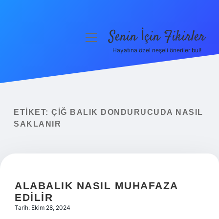
Senin İçin Fikirler
menüyü
aç
Hayatına özel neşeli öneriler bul!
Anasayfa
Gizlilik Politikası
Yasal Uyarı
ETIKET:
ÇIĞ BALIK DONDURUCUDA NASIL
SAKLANIR
Hakkımızda
ALABALIK NASIL MUHAFAZA
EDILIR
Tarih: Ekim 28, 2024