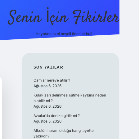
Senin İçin Fikirler
Hayatına özel neşeli öneriler bul!
https://i
SIDEBAR
SON YAZILAR
Camlar nereye atılır ?
Ağustos 6, 2026
Kulak zarı delinmesi işitme kaybına neden
olabilir mi ?
Ağustos 6, 2026
Avcılar’da denize girilir mi ?
Ağustos 5, 2026
Alkolün haram olduğu hangi ayette
yazıyor ?