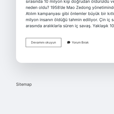
sırasında 10 milyon kişi doğrudan öldürüldü ve 
neden oldu? 1958’de Mao Zedong yönetimindeki 
Atılım kampanyası gibi önlemler büyük bir kıtlı
milyon insanın öldüğü tahmin ediliyor. Çin iç s
arasında aralıklarla süren iç savaş. Yaklaşık 
Çin
Devamını okuyun
Yorum Bırak
Kıtlığında
Kaç
Kişi
Öldü
Sitemap