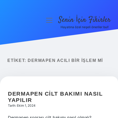
Senin İçin Fikirler
menüyü
aç
Hayatına özel neşeli öneriler bul!
Anasayfa
Gizlilik Politikası
Yasal Uyarı
ETIKET:
DERMAPEN ACILI BIR IŞLEM MI
Hakkımızda
DERMAPEN CILT BAKIMI NASIL
YAPILIR
Tarih: Ekim 1, 2024
Dermapen sonrası cilt bakımı nasıl olmalı?