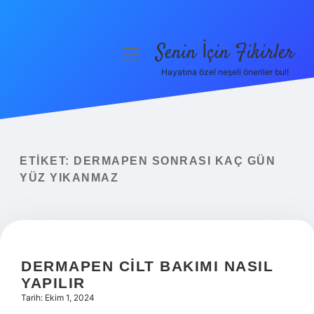
Senin İçin Fikirler
menüyü
aç
Hayatına özel neşeli öneriler bul!
Anasayfa
Gizlilik Politikası
Yasal Uyarı
ETIKET:
DERMAPEN SONRASI KAÇ GÜN
YÜZ YIKANMAZ
Hakkımızda
DERMAPEN CILT BAKIMI NASIL
YAPILIR
Tarih: Ekim 1, 2024