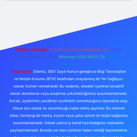
/
Reklam ve İletişim:
E-mail:
backlinkpaneli@gmail.com
Teams:
forumhizmeti@gmail.com
Whatsapp: 0262 606 0 726
Telegram:
@karabul
Yasal Uyarı:
Sitemiz, 5651 Sayılı Kanun gereğince Bilgi Teknolojileri
ve İletişim Kurumu (BTK) tarafından onaylanmış bir Yer Sağlayıcı
olarak hizmet vermektedir. Bu nedenle, sitedeki içerikleri proaktif
olarak denetleme veya araştırma yükümlülüğümüz bulunmamaktadır.
Ancak, üyelerimiz yazdıkları içeriklerin sorumluluğunu taşımakta olup,
siteye üye olarak bu sorumluluğu kabul etmiş sayılırlar. Bu internet
sitesi, herhangi bir marka, kurum veya şahıs şirketi ile hiçbir bağlantısı
bulunmamaktadır. Sitede yalnızca kendi hazırladığımız makaleler
paylaşılmaktadır. Burada yer alan içerikler haber niteliği taşımamakta