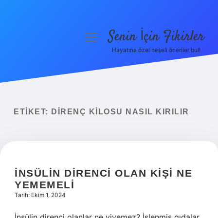
Senin İçin Fikirler
menüyü
aç
Hayatına özel neşeli öneriler bul!
Anasayfa
Gizlilik Politikası
Yasal Uyarı
ETIKET:
DIRENÇ KILOSU NASIL KIRILIR
Hakkımızda
İNSÜLIN DIRENCI OLAN KIŞI NE
YEMEMELI
Tarih: Ekim 1, 2024
İnsülin direnci olanlar ne yiyemez? İşlenmiş gıdalar,