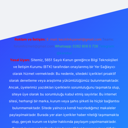
https://ilbet.online/
vdcasino
vdcasino giriş
https://www.bete
Reklam ve İletişim:
E-mail:
backlinkpaneli@gmail.com
Teams:
forumhizmeti@gmail.com
Whatsapp: 0262 606 0 726
Telegram:
@karabul
Yasal Uyarı:
Sitemiz, 5651 Sayılı Kanun gereğince Bilgi Teknolojileri
ve İletişim Kurumu (BTK) tarafından onaylanmış bir Yer Sağlayıcı
olarak hizmet vermektedir. Bu nedenle, sitedeki içerikleri proaktif
olarak denetleme veya araştırma yükümlülüğümüz bulunmamaktadır.
Ancak, üyelerimiz yazdıkları içeriklerin sorumluluğunu taşımakta olup,
siteye üye olarak bu sorumluluğu kabul etmiş sayılırlar. Bu internet
sitesi, herhangi bir marka, kurum veya şahıs şirketi ile hiçbir bağlantısı
bulunmamaktadır. Sitede yalnızca kendi hazırladığımız makaleler
paylaşılmaktadır. Burada yer alan içerikler haber niteliği taşımamakta
olup, gerçek kurum ve kişiler hakkında paylaşım yapılmamaktadır.