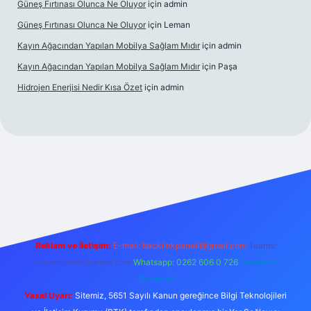
Güneş Fırtınası Olunca Ne Oluyor
için
admin
Güneş Fırtınası Olunca Ne Oluyor
için
Leman
Kayın Ağacından Yapılan Mobilya Sağlam Mıdır
için
admin
Kayın Ağacından Yapılan Mobilya Sağlam Mıdır
için
Paşa
Hidrojen Enerjisi Nedir Kısa Özet
için
admin
ttps://ilbet.online/
vdcasino
vdcasino giriş
https://www.betex
Reklam ve İletişim:
E-mail:
backlinkpaneli@gmail.com
Teams:
forumhizmeti@gmail.com
Whatsapp: 0262 606 0 726
Telegram:
@karabul
Yasal Uyarı:
Sitemiz, 5651 Sayılı Kanun gereğince Bilgi Teknolojileri