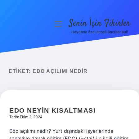
Senin İçin Fikirler
menüyü
aç
Hayatına özel neşeli öneriler bul!
Anasayfa
Gizlilik Politikası
Yasal Uyarı
ETIKET:
EDO AÇILIMI NEDIR
Hakkımızda
EDO NEYIN KISALTMASI
Tarih: Ekim 2, 2024
Edo açılımı nedir? Yurt dışındaki işyerlerinde
sanayiye dayalı eğitim (EDO) (=staj) ile ilgili eğitim,