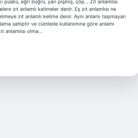
i püskü, eğri büğrü, yarı pişmiş, çöp… Zıt anlamlısı
elere zıt anlamlı kelimeler denir. Eş zıt anlamlısı ne
elimeye zıt anlamlı kelime denir. Aynı anlamı taşımayan
anlama sahiptir ve cümlede kullanımına göre anlamı
zıt anlamlısı olma…