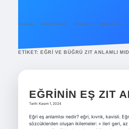
Anasayfa
Gizlilik Politikası
Yasal Uyarı
Hakkımızda
ETIKET:
EĞRI VE BÜĞRÜ ZIT ANLAMLI MID
EĞRININ EŞ ZIT 
Tarih: Kasım 1, 2024
Eğri eş anlamlısı nedir? eğri, kıvrık, kavisli. E
sözcüklerden oluşan ikilemeler: » ileri geri, az