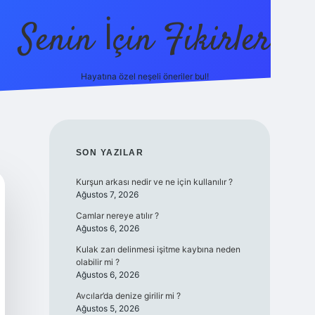
Senin İçin Fikirler
Hayatına özel neşeli öneriler bul!
https://il
SIDEBAR
SON YAZILAR
Kurşun arkası nedir ve ne için kullanılır ?
Ağustos 7, 2026
Camlar nereye atılır ?
Ağustos 6, 2026
Kulak zarı delinmesi işitme kaybına neden
olabilir mi ?
Ağustos 6, 2026
Avcılar’da denize girilir mi ?
Ağustos 5, 2026