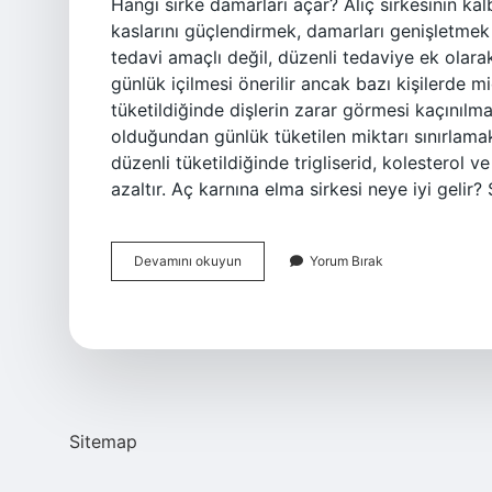
Hangi sirke damarları açar? Alıç sirkesinin ka
kaslarını güçlendirmek, damarları genişletmek
tedavi amaçlı değil, düzenli tedaviye ek olarak k
günlük içilmesi önerilir ancak bazı kişilerde m
tüketildiğinde dişlerin zarar görmesi kaçınılmaz
olduğundan günlük tüketilen miktarı sınırlamak 
düzenli tüketildiğinde trigliserid, kolesterol v
azaltır. Aç karnına elma sirkesi neye iyi gelir?
Elma
Devamını okuyun
Yorum Bırak
Sirkesi
Tıkalı
Damarları
Açar
Mı
Sitemap