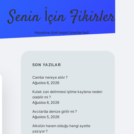
Senin İçin Fikirler
Hayatına özel neşeli öneriler bul!
https://il
SIDEBAR
SON YAZILAR
Camlar nereye atılır ?
Ağustos 6, 2026
Kulak zarı delinmesi işitme kaybına neden
olabilir mi ?
Ağustos 6, 2026
Avcılar’da denize girilir mi ?
Ağustos 5, 2026
Alkolün haram olduğu hangi ayette
yazıyor ?