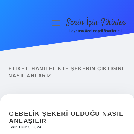
Senin İçin Fikirler
menüyü
aç
Hayatına özel neşeli öneriler bul!
Anasayfa
Gizlilik Politikası
Yasal Uyarı
ETIKET:
HAMILELIKTE ŞEKERIN ÇIKTIĞINI
NASIL ANLARIZ
Hakkımızda
GEBELIK ŞEKERI OLDUĞU NASIL
ANLAŞILIR
Tarih: Ekim 3, 2024