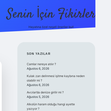
Senin İçin Fikirler
Hayatına özel neşeli öneriler bul!
https://il
SIDEBAR
SON YAZILAR
Camlar nereye atılır ?
Ağustos 6, 2026
Kulak zarı delinmesi işitme kaybına neden
olabilir mi ?
Ağustos 6, 2026
Avcılar’da denize girilir mi ?
Ağustos 5, 2026
Alkolün haram olduğu hangi ayette
yazıyor ?