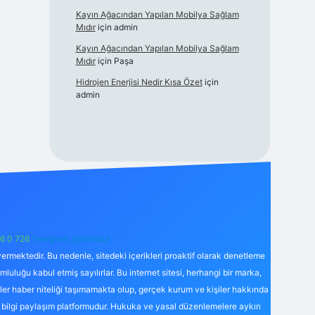
Kayın Ağacından Yapılan Mobilya Sağlam
Mıdır
için
admin
Kayın Ağacından Yapılan Mobilya Sağlam
Mıdır
için
Paşa
Hidrojen Enerjisi Nedir Kısa Özet
için
admin
6 0 726
Telegram: @karabul
ermektedir. Bu nedenle, sitedeki içerikleri proaktif olarak denetleme
uğu kabul etmiş sayılırlar. Bu internet sitesi, herhangi bir marka,
kler haber niteliği taşımamakta olup, gerçek kurum ve kişiler hakkında
 bilgi paylaşım platformudur. Hukuka ve yasal düzenlemelere aykırı