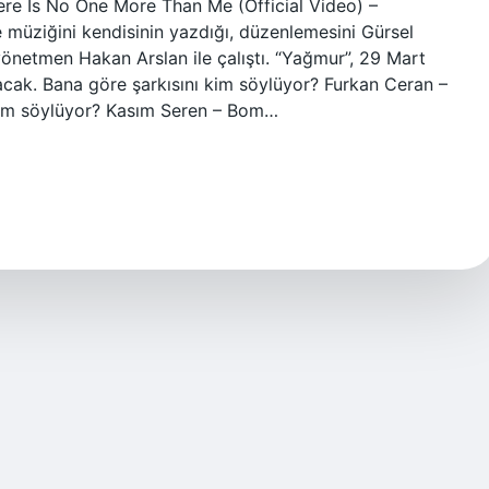
ere Is No One More Than Me (Official Video) –
e müziğini kendisinin yazdığı, düzenlemesini Gürsel
 yönetmen Hakan Arslan ile çalıştı. “Yağmur”, 29 Mart
acak. Bana göre şarkısını kim söylüyor? Furkan Ceran –
kim söylüyor? Kasım Seren – Bom…