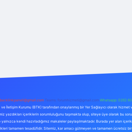
backlinkpaneli@gmail.com
Teams:
forumhizmeti@gmail.com
Whatsapp: 0262 60
i ve İletişim Kurumu (BTK) tarafından onaylanmış bir Yer Sağlayıcı olarak hizmet v
azdıkları içeriklerin sorumluluğunu taşımakta olup, siteye üye olarak bu sorumlul
e yalnızca kendi hazırladığımız makaleler paylaşılmaktadır. Burada yer alan içeri
likleri tamamen tesadüfidir. Sitemiz, kar amacı gütmeyen ve tamamen ücretsiz bir