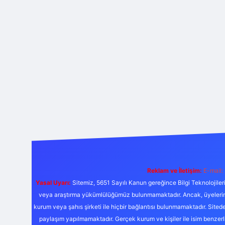
Reklam ve İletişim:
E-mail:
Yasal Uyarı:
Sitemiz, 5651 Sayılı Kanun gereğince Bilgi Teknolojiler
veya araştırma yükümlülüğümüz bulunmamaktadır. Ancak, üyelerimiz y
kurum veya şahıs şirketi ile hiçbir bağlantısı bulunmamaktadır. Sited
paylaşım yapılmamaktadır. Gerçek kurum ve kişiler ile isim benzer