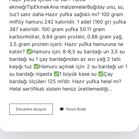
ekmeğiTipEkmekAna malzemelerBuğday unu, su,
tuz1 satır daha Hazır yufka sağlıklı mı? 100 gram
milföy hamuru 242 kaloridir. 1 adet (160 gr) yufka
387 kaloridir. 100 gram yufka 50.11 gram
karbonhidrat, 6.84 gram protein, 0.88 gram yağ,
3.5 gram protein içerir. Hazır yufka hamuruna ne
katılır?
Hamuru için: 8-8,5 su bardağı un 3,5 su
bardağı su 1 çay bardağından az sıvı yağ 2 tatlı
kaşığı tuz
Hamuru açmak için: 2 su bardağı un 1
su bardağı nişasta
1 büyük kase su
Çay
bardağı ölçüleri 125 ml’dir. Hazır yufka helal mi?
Helal sertifikalı sistein henüz üretilemediği…
Hazır
Devamını okuyun
Yorum Bırak
Yufkaların
Içinde
Ne
Var