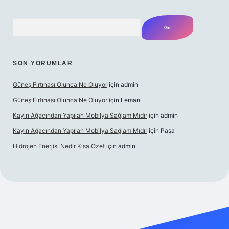
Arama
SON YORUMLAR
Güneş Fırtınası Olunca Ne Oluyor
için
admin
Güneş Fırtınası Olunca Ne Oluyor
için
Leman
Kayın Ağacından Yapılan Mobilya Sağlam Mıdır
için
admin
Kayın Ağacından Yapılan Mobilya Sağlam Mıdır
için
Paşa
Hidrojen Enerjisi Nedir Kısa Özet
için
admin
https://ilbet.online/
vdcasino
vdcasino giriş
https://www.bete