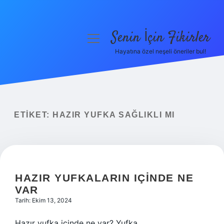
Senin İçin Fikirler
menüyü
aç
Hayatına özel neşeli öneriler bul!
Anasayfa
Gizlilik Politikası
Yasal Uyarı
ETIKET:
HAZIR YUFKA SAĞLIKLI MI
Hakkımızda
HAZIR YUFKALARIN IÇINDE NE
VAR
Tarih: Ekim 13, 2024
Hazır yufka içinde ne var? Yufka