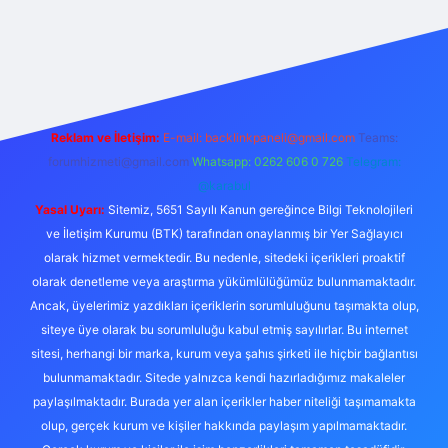
https://ilbet.online/
vdcasino
vdcasino giriş
https://www.bete
Reklam ve İletişim:
E-mail:
backlinkpaneli@gmail.com
Teams:
forumhizmeti@gmail.com
Whatsapp: 0262 606 0 726
Telegram:
@karabul
Yasal Uyarı:
Sitemiz, 5651 Sayılı Kanun gereğince Bilgi Teknolojileri
ve İletişim Kurumu (BTK) tarafından onaylanmış bir Yer Sağlayıcı
olarak hizmet vermektedir. Bu nedenle, sitedeki içerikleri proaktif
olarak denetleme veya araştırma yükümlülüğümüz bulunmamaktadır.
Ancak, üyelerimiz yazdıkları içeriklerin sorumluluğunu taşımakta olup,
siteye üye olarak bu sorumluluğu kabul etmiş sayılırlar. Bu internet
sitesi, herhangi bir marka, kurum veya şahıs şirketi ile hiçbir bağlantısı
bulunmamaktadır. Sitede yalnızca kendi hazırladığımız makaleler
paylaşılmaktadır. Burada yer alan içerikler haber niteliği taşımamakta
olup, gerçek kurum ve kişiler hakkında paylaşım yapılmamaktadır.