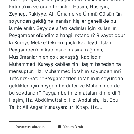
Fatıma’nın ve onun torunları Hasan, Hüseyin,
Zeynep, Rukiyye, Ali, Ümame ve Ümmü Gülsüm’ün
soyundan geldiğine inanılan kişiler genellikle bu
isimle anılır. Seyyide sıfatı kadınlar için kullanılır.
Peygamber efendimiz hangi irktandır? Rivayet odur
ki Kureyş Mekke’deki en güçlü kabileydi. İslam
Peygamberi’nin kabilesi olmasına rağmen,
Müslümanların en çok savaştığı kabiledir.
Muhammed, Kureyş kabilesinin Haşim hanedanına
mensuptur. Hz. Muhammed İbrahim soyundan mı?
Tefsîrü’s-Sa’dî: “Peygamberler, İbrahim’in soyundan
geldikleri için peygamberdirler ve Muhammed de
bu soydandır.” Peygamberimizin ataları kimlerdir?
Haşim, Hz. Abdülmuttalib, Hz. Abdullah, Hz. Ebu
Talib: Ali Asgar Yunusyan: .tr: Kitap. Hz.…
Hz
Devamını okuyun
Yorum Bırak
Muhammedin