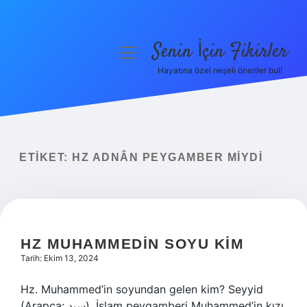
Senin İçin Fikirler
menüyü
aç
Hayatına özel neşeli öneriler bul!
Anasayfa
Gizlilik Politikası
Yasal Uyarı
ETIKET:
HZ ADNÂN PEYGAMBER MIYDI
Hakkımızda
HZ MUHAMMEDIN SOYU KIM
Tarih: Ekim 13, 2024
Hz. Muhammed’in soyundan gelen kim? Seyyid
(Arapça: سيد), İslam peygamberi Muhammed’in kızı