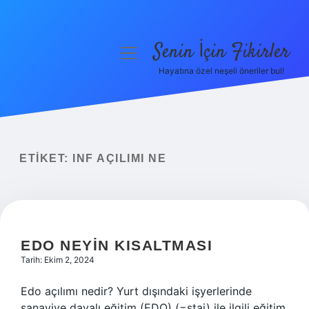
Senin İçin Fikirler
menüyü
aç
Hayatına özel neşeli öneriler bul!
Anasayfa
Gizlilik Politikası
Yasal Uyarı
ETIKET:
INF AÇILIMI NE
Hakkımızda
EDO NEYIN KISALTMASI
Tarih: Ekim 2, 2024
Edo açılımı nedir? Yurt dışındaki işyerlerinde
sanayiye dayalı eğitim (EDO) (=staj) ile ilgili eğitim,