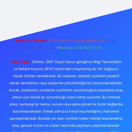
https://ilbet.online/
vdcasino
vdcasino giriş
https://www.betex
Reklam ve İletişim:
E-mail:
backlinkpaneli@gmail.com
Teams:
forumhizmeti@gmail.com
Whatsapp: 0262 606 0 726
Telegram:
@karabul
Yasal Uyarı:
Sitemiz, 5651 Sayılı Kanun gereğince Bilgi Teknolojileri
ve İletişim Kurumu (BTK) tarafından onaylanmış bir Yer Sağlayıcı
olarak hizmet vermektedir. Bu nedenle, sitedeki içerikleri proaktif
olarak denetleme veya araştırma yükümlülüğümüz bulunmamaktadır.
Ancak, üyelerimiz yazdıkları içeriklerin sorumluluğunu taşımakta olup,
siteye üye olarak bu sorumluluğu kabul etmiş sayılırlar. Bu internet
sitesi, herhangi bir marka, kurum veya şahıs şirketi ile hiçbir bağlantısı
bulunmamaktadır. Sitede yalnızca kendi hazırladığımız makaleler
paylaşılmaktadır. Burada yer alan içerikler haber niteliği taşımamakta
olup, gerçek kurum ve kişiler hakkında paylaşım yapılmamaktadır.