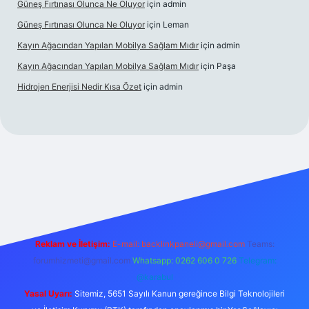
Güneş Fırtınası Olunca Ne Oluyor
için
admin
Güneş Fırtınası Olunca Ne Oluyor
için
Leman
Kayın Ağacından Yapılan Mobilya Sağlam Mıdır
için
admin
Kayın Ağacından Yapılan Mobilya Sağlam Mıdır
için
Paşa
Hidrojen Enerjisi Nedir Kısa Özet
için
admin
ttps://ilbet.online/
vdcasino
vdcasino giriş
https://www.betex
Reklam ve İletişim:
E-mail:
backlinkpaneli@gmail.com
Teams:
forumhizmeti@gmail.com
Whatsapp: 0262 606 0 726
Telegram:
@karabul
Yasal Uyarı:
Sitemiz, 5651 Sayılı Kanun gereğince Bilgi Teknolojileri