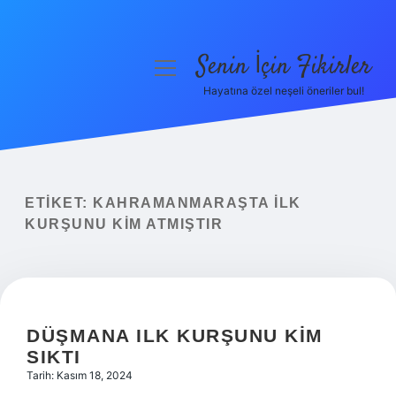
Senin İçin Fikirler
menüyü
aç
Hayatına özel neşeli öneriler bul!
Anasayfa
Gizlilik Politikası
Yasal Uyarı
ETIKET:
KAHRAMANMARAŞTA ILK
KURŞUNU KIM ATMIŞTIR
Hakkımızda
DÜŞMANA ILK KURŞUNU KIM
SIKTI
Tarih: Kasım 18, 2024