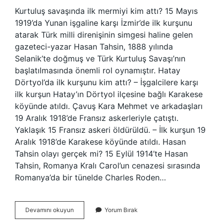
Kurtuluş savaşında ilk mermiyi kim attı? 15 Mayıs
1919’da Yunan işgaline karşı İzmir’de ilk kurşunu
atarak Türk milli direnişinin simgesi haline gelen
gazeteci-yazar Hasan Tahsin, 1888 yılında
Selanik’te doğmuş ve Türk Kurtuluş Savaşı’nın
başlatılmasında önemli rol oynamıştır. Hatay
Dörtyol’da ilk kurşunu kim attı? – İşgalcilere karşı
ilk kurşun Hatay’ın Dörtyol ilçesine bağlı Karakese
köyünde atıldı. Çavuş Kara Mehmet ve arkadaşları
19 Aralık 1918’de Fransız askerleriyle çatıştı.
Yaklaşık 15 Fransız askeri öldürüldü. – İlk kurşun 19
Aralık 1918’de Karakese köyünde atıldı. Hasan
Tahsin olayı gerçek mi? 15 Eylül 1914’te Hasan
Tahsin, Romanya Kralı Carol’un cenazesi sırasında
Romanya’da bir tünelde Charles Roden…
Düşmana
Devamını okuyun
Yorum Bırak
Ilk