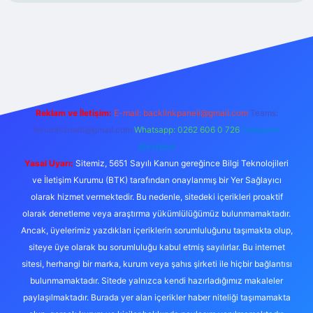
r.xyz/
Reklam ve İletişim:
E-mail:
backlinkpaneli@gmail.com
Teams:
forumhizmeti@gmail.com
Whatsapp: 0262 606 0 726
Telegram:
@karabul
Yasal Uyarı:
Sitemiz, 5651 Sayılı Kanun gereğince Bilgi Teknolojileri
ve İletişim Kurumu (BTK) tarafından onaylanmış bir Yer Sağlayıcı
olarak hizmet vermektedir. Bu nedenle, sitedeki içerikleri proaktif
olarak denetleme veya araştırma yükümlülüğümüz bulunmamaktadır.
Ancak, üyelerimiz yazdıkları içeriklerin sorumluluğunu taşımakta olup,
siteye üye olarak bu sorumluluğu kabul etmiş sayılırlar. Bu internet
sitesi, herhangi bir marka, kurum veya şahıs şirketi ile hiçbir bağlantısı
bulunmamaktadır. Sitede yalnızca kendi hazırladığımız makaleler
paylaşılmaktadır. Burada yer alan içerikler haber niteliği taşımamakta