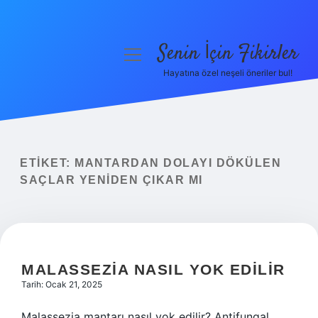
Senin İçin Fikirler
menüyü
aç
Hayatına özel neşeli öneriler bul!
Anasayfa
Gizlilik Politikası
Yasal Uyarı
ETIKET:
MANTARDAN DOLAYI DÖKÜLEN
SAÇLAR YENIDEN ÇIKAR MI
Hakkımızda
MALASSEZIA NASIL YOK EDILIR
Tarih: Ocak 21, 2025
Malassezia mantarı nasıl yok edilir? Antifungal