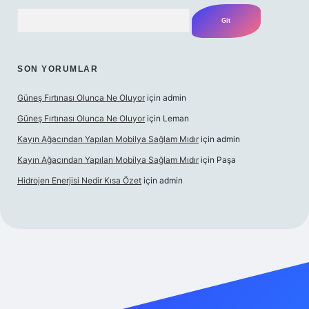
Arama
SON YORUMLAR
Güneş Fırtınası Olunca Ne Oluyor
için
admin
Güneş Fırtınası Olunca Ne Oluyor
için
Leman
Kayın Ağacından Yapılan Mobilya Sağlam Mıdır
için
admin
Kayın Ağacından Yapılan Mobilya Sağlam Mıdır
için
Paşa
Hidrojen Enerjisi Nedir Kısa Özet
için
admin
https://ilbet.online/
vdcasino
vdcasino giriş
https://www.bete