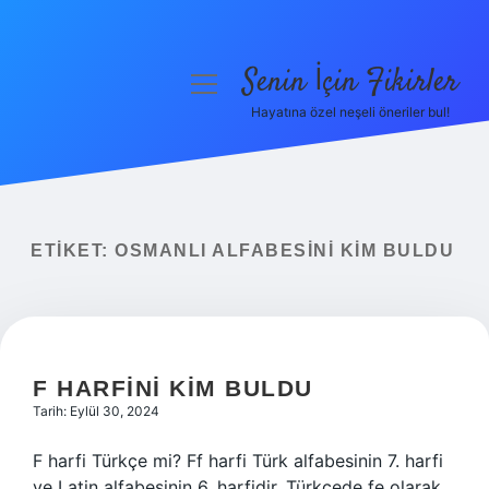
Senin İçin Fikirler
menüyü
aç
Hayatına özel neşeli öneriler bul!
Anasayfa
Gizlilik Politikası
Yasal Uyarı
ETIKET:
OSMANLI ALFABESINI KIM BULDU
Hakkımızda
F HARFINI KIM BULDU
Tarih: Eylül 30, 2024
F harfi Türkçe mi? Ff harfi Türk alfabesinin 7. harfi
ve Latin alfabesinin 6. harfidir. Türkçede fe olarak