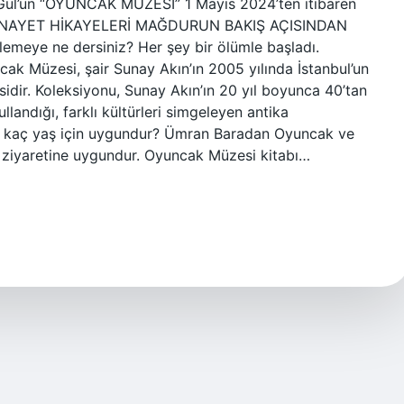
 Gül’ün “OYUNCAK MÜZESİ” 1 Mayıs 2024’ten itibaren
M CİNAYET HİKAYELERİ MAĞDURUN BAKIŞ AÇISINDAN
lemeye ne dersiniz? Her şey bir ölümle başladı.
ak Müzesi, şair Sunay Akın’ın 2005 yılında İstanbul’un
ir. Koleksiyonu, Sunay Akın’ın 20 yıl boyunca 40’tan
landığı, farklı kültürleri simgeleyen antika
 kaç yaş için uygundur? Ümran Baradan Oyuncak ve
n ziyaretine uygundur. Oyuncak Müzesi kitabı…