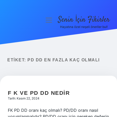
Senin İçin Fikirler
menüyü
aç
Hayatına özel neşeli öneriler bul!
Anasayfa
Gizlilik Politikası
Yasal Uyarı
ETIKET:
PD DD EN FAZLA KAÇ OLMALI
Hakkımızda
F K VE PD DD NEDIR
Tarih: Kasım 22, 2024
FK PD DD oranı kaç olmalı? PD/DD oranı nasıl
yorumlanmalıdır? PD/DD oranı için gereken değerin