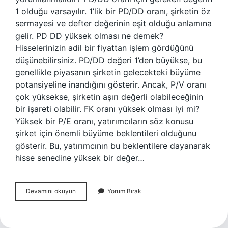
1 olduğu varsayılır. 1’lik bir PD/DD oranı, şirketin öz
sermayesi ve defter değerinin eşit olduğu anlamına
gelir. PD DD yüksek olması ne demek?
Hisselerinizin adil bir fiyattan işlem gördüğünü
düşünebilirsiniz. PD/DD değeri 1’den büyükse, bu
genellikle piyasanın şirketin gelecekteki büyüme
potansiyeline inandığını gösterir. Ancak, P/V oranı
çok yüksekse, şirketin aşırı değerli olabileceğinin
bir işareti olabilir. FK oranı yüksek olması iyi mi?
Yüksek bir P/E oranı, yatırımcıların söz konusu
şirket için önemli büyüme beklentileri olduğunu
gösterir. Bu, yatırımcının bu beklentilere dayanarak
hisse senedine yüksek bir değer…
F
Devamını okuyun
Yorum Bırak
K
Ve
Pd
Dd