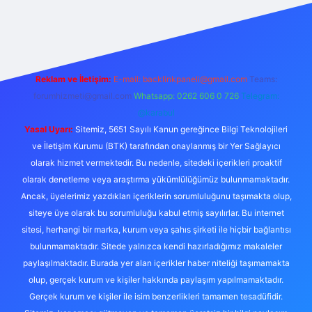
https://ilbet.online/
vdcasino
vdcasino giriş
https://www.bete
Reklam ve İletişim:
E-mail:
backlinkpaneli@gmail.com
Teams:
forumhizmeti@gmail.com
Whatsapp: 0262 606 0 726
Telegram:
@karabul
Yasal Uyarı:
Sitemiz, 5651 Sayılı Kanun gereğince Bilgi Teknolojileri
ve İletişim Kurumu (BTK) tarafından onaylanmış bir Yer Sağlayıcı
olarak hizmet vermektedir. Bu nedenle, sitedeki içerikleri proaktif
olarak denetleme veya araştırma yükümlülüğümüz bulunmamaktadır.
Ancak, üyelerimiz yazdıkları içeriklerin sorumluluğunu taşımakta olup,
siteye üye olarak bu sorumluluğu kabul etmiş sayılırlar. Bu internet
sitesi, herhangi bir marka, kurum veya şahıs şirketi ile hiçbir bağlantısı
bulunmamaktadır. Sitede yalnızca kendi hazırladığımız makaleler
paylaşılmaktadır. Burada yer alan içerikler haber niteliği taşımamakta
olup, gerçek kurum ve kişiler hakkında paylaşım yapılmamaktadır.
Gerçek kurum ve kişiler ile isim benzerlikleri tamamen tesadüfidir.