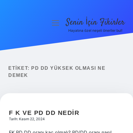
Senin İçin Fikirler
menüyü
aç
Hayatına özel neşeli öneriler bul!
Anasayfa
Gizlilik Politikası
Yasal Uyarı
ETIKET:
PD DD YÜKSEK OLMASI NE
DEMEK
Hakkımızda
F K VE PD DD NEDIR
Tarih: Kasım 22, 2024
FK PD DD oranı kaç olmalı? PD/DD oranı nasıl