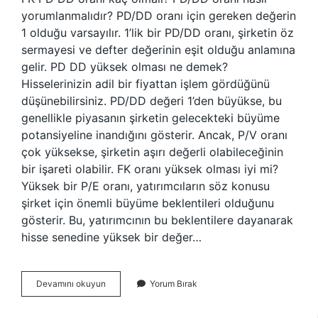
yorumlanmalıdır? PD/DD oranı için gereken değerin
1 olduğu varsayılır. 1’lik bir PD/DD oranı, şirketin öz
sermayesi ve defter değerinin eşit olduğu anlamına
gelir. PD DD yüksek olması ne demek?
Hisselerinizin adil bir fiyattan işlem gördüğünü
düşünebilirsiniz. PD/DD değeri 1’den büyükse, bu
genellikle piyasanın şirketin gelecekteki büyüme
potansiyeline inandığını gösterir. Ancak, P/V oranı
çok yüksekse, şirketin aşırı değerli olabileceğinin
bir işareti olabilir. FK oranı yüksek olması iyi mi?
Yüksek bir P/E oranı, yatırımcıların söz konusu
şirket için önemli büyüme beklentileri olduğunu
gösterir. Bu, yatırımcının bu beklentilere dayanarak
hisse senedine yüksek bir değer…
F
Devamını okuyun
Yorum Bırak
K
Ve