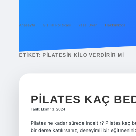
Anasayfa
Gizlilik Politikası
Yasal Uyarı
Hakkımızda
ETIKET:
PILATESIN KILO VERDIRIR MI
PILATES KAÇ BE
Tarih: Ekim 13, 2024
Pilates ne kadar sürede inceltir? Pilates kaç
bir derse katılırsanız, deneyimli bir eğitmenini