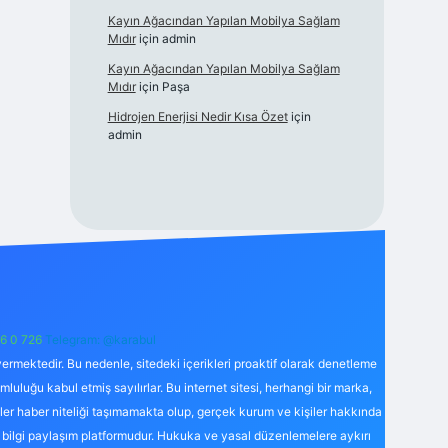
Kayın Ağacından Yapılan Mobilya Sağlam
Mıdır
için
admin
Kayın Ağacından Yapılan Mobilya Sağlam
Mıdır
için
Paşa
Hidrojen Enerjisi Nedir Kısa Özet
için
admin
6 0 726
Telegram: @karabul
ermektedir. Bu nedenle, sitedeki içerikleri proaktif olarak denetleme
uğu kabul etmiş sayılırlar. Bu internet sitesi, herhangi bir marka,
kler haber niteliği taşımamakta olup, gerçek kurum ve kişiler hakkında
 bilgi paylaşım platformudur. Hukuka ve yasal düzenlemelere aykırı