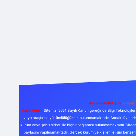
Reklam ve İletişim:
E-mail:
Yasal Uyarı:
Sitemiz, 5651 Sayılı Kanun gereğince Bilgi Teknolojiler
veya araştırma yükümlülüğümüz bulunmamaktadır. Ancak, üyelerimiz y
kurum veya şahıs şirketi ile hiçbir bağlantısı bulunmamaktadır. Sited
paylaşım yapılmamaktadır. Gerçek kurum ve kişiler ile isim benzer