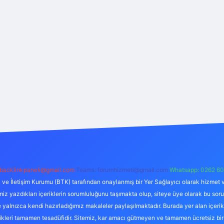
backlinkpaneli@gmail.com
Teams:
forumhizmeti@gmail.com
Whatsapp: 0262 60
i ve İletişim Kurumu (BTK) tarafından onaylanmış bir Yer Sağlayıcı olarak hizmet v
azdıkları içeriklerin sorumluluğunu taşımakta olup, siteye üye olarak bu sorumlul
e yalnızca kendi hazırladığımız makaleler paylaşılmaktadır. Burada yer alan içeri
likleri tamamen tesadüfidir. Sitemiz, kar amacı gütmeyen ve tamamen ücretsiz bir