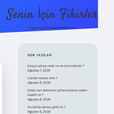
Senin İçin Fikirler
Hayatına özel neşeli öneriler bul!
https://ilb
SIDEBAR
SON YAZILAR
Kurşun arkası nedir ve ne için kullanılır ?
Ağustos 7, 2026
Camlar nereye atılır ?
Ağustos 6, 2026
Kulak zarı delinmesi işitme kaybına neden
olabilir mi ?
Ağustos 6, 2026
Avcılar’da denize girilir mi ?
Ağustos 5, 2026