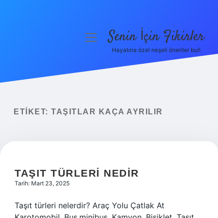
Senin İçin Fikirler
menüyü
aç
Hayatına özel neşeli öneriler bul!
Anasayfa
Gizlilik Politikası
Yasal Uyarı
ETIKET:
TAŞITLAR KAÇA AYRILIR
Hakkımızda
TAŞIT TÜRLERI NEDIR
Tarih: Mart 23, 2025
Taşıt türleri nelerdir? Araç Yolu Çatlak At
Karotomobil. Bus.minibus. Kamyon. Bisiklet. Taşıt