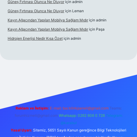
Güneş Fırtınası Olunca Ne Oluyor
için
admin
Güneş Fırtınası Olunca Ne Oluyor
için
Leman
Kayın Ağacından Yapılan Mobilya Sağlam Mıdır
için
admin
Kayın Ağacından Yapılan Mobilya Sağlam Mıdır
için
Paşa
Hidrojen Enerjisi Nedir Kısa Özet
için
admin
ttps://ilbet.online/
vdcasino
vdcasino giriş
https://www.betex
Reklam ve İletişim:
E-mail:
backlinkpaneli@gmail.com
Teams:
forumhizmeti@gmail.com
Whatsapp: 0262 606 0 726
Telegram:
@karabul
Yasal Uyarı:
Sitemiz, 5651 Sayılı Kanun gereğince Bilgi Teknolojileri