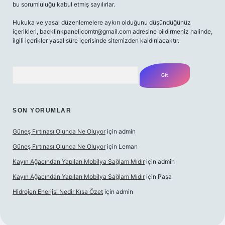
bu sorumluluğu kabul etmiş sayılırlar.
Hukuka ve yasal düzenlemelere aykırı olduğunu düşündüğünüz
içerikleri,
backlinkpanelicomtr@gmail.com
adresine bildirmeniz halinde,
ilgili içerikler yasal süre içerisinde sitemizden kaldırılacaktır.
Arama
SON YORUMLAR
Güneş Fırtınası Olunca Ne Oluyor
için
admin
Güneş Fırtınası Olunca Ne Oluyor
için
Leman
Kayın Ağacından Yapılan Mobilya Sağlam Mıdır
için
admin
Kayın Ağacından Yapılan Mobilya Sağlam Mıdır
için
Paşa
Hidrojen Enerjisi Nedir Kısa Özet
için
admin