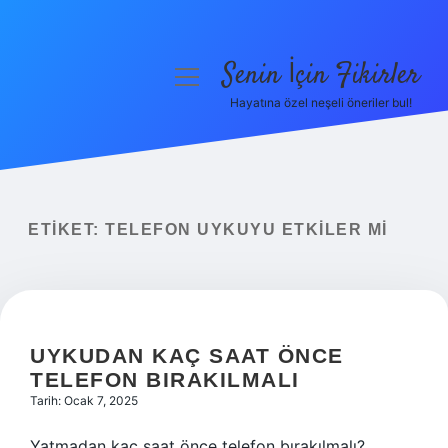
Senin İçin Fikirler
menüyü
aç
Hayatına özel neşeli öneriler bul!
Anasayfa
Gizlilik Politikası
Yasal Uyarı
ETIKET:
TELEFON UYKUYU ETKILER MI
Hakkımızda
UYKUDAN KAÇ SAAT ÖNCE
TELEFON BIRAKILMALI
Tarih: Ocak 7, 2025
Yatmadan kaç saat önce telefon bırakılmalı?