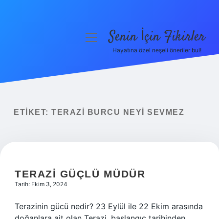
Senin İçin Fikirler
menüyü
aç
Hayatına özel neşeli öneriler bul!
Anasayfa
Gizlilik Politikası
Yasal Uyarı
ETIKET:
TERAZI BURCU NEYI SEVMEZ
Hakkımızda
TERAZI GÜÇLÜ MÜDÜR
Tarih: Ekim 3, 2024
Terazinin gücü nedir? 23 Eylül ile 22 Ekim arasında
doğanlara ait olan Terazi, başlangıç ​​tarihinden