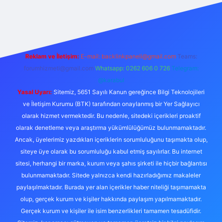
https://ilbet.online/
vdcasino
vdcasino giriş
https://www.betex
Reklam ve İletişim:
E-mail:
backlinkpaneli@gmail.com
Teams:
forumhizmeti@gmail.com
Whatsapp: 0262 606 0 726
Telegram:
@karabul
Yasal Uyarı:
Sitemiz, 5651 Sayılı Kanun gereğince Bilgi Teknolojileri
ve İletişim Kurumu (BTK) tarafından onaylanmış bir Yer Sağlayıcı
olarak hizmet vermektedir. Bu nedenle, sitedeki içerikleri proaktif
olarak denetleme veya araştırma yükümlülüğümüz bulunmamaktadır.
Ancak, üyelerimiz yazdıkları içeriklerin sorumluluğunu taşımakta olup,
siteye üye olarak bu sorumluluğu kabul etmiş sayılırlar. Bu internet
sitesi, herhangi bir marka, kurum veya şahıs şirketi ile hiçbir bağlantısı
bulunmamaktadır. Sitede yalnızca kendi hazırladığımız makaleler
paylaşılmaktadır. Burada yer alan içerikler haber niteliği taşımamakta
olup, gerçek kurum ve kişiler hakkında paylaşım yapılmamaktadır.
Gerçek kurum ve kişiler ile isim benzerlikleri tamamen tesadüfidir.