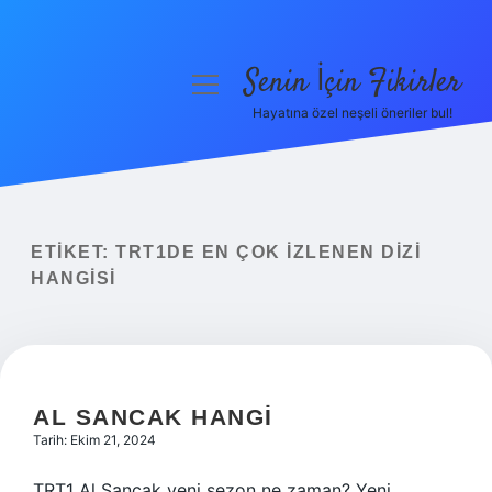
Senin İçin Fikirler
menüyü
aç
Hayatına özel neşeli öneriler bul!
Anasayfa
Gizlilik Politikası
Yasal Uyarı
ETIKET:
TRT1DE EN ÇOK IZLENEN DIZI
HANGISI
Hakkımızda
AL SANCAK HANGI
Tarih: Ekim 21, 2024
TRT1 Al Sancak yeni sezon ne zaman? Yeni