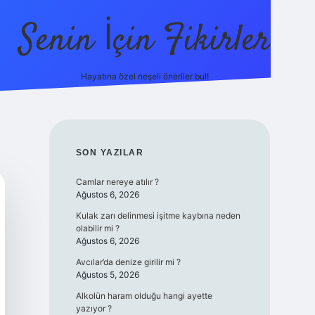
Senin İçin Fikirler
Hayatına özel neşeli öneriler bul!
https://il
SIDEBAR
SON YAZILAR
Camlar nereye atılır ?
Ağustos 6, 2026
Kulak zarı delinmesi işitme kaybına neden
olabilir mi ?
Ağustos 6, 2026
Avcılar’da denize girilir mi ?
Ağustos 5, 2026
Alkolün haram olduğu hangi ayette
yazıyor ?