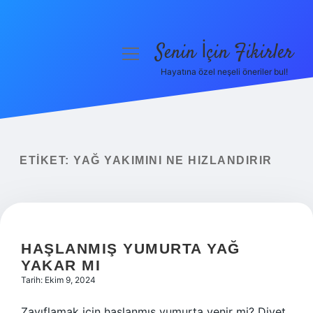
Senin İçin Fikirler
menüyü
aç
Hayatına özel neşeli öneriler bul!
Anasayfa
Gizlilik Politikası
Yasal Uyarı
ETIKET:
YAĞ YAKIMINI NE HIZLANDIRIR
Hakkımızda
HAŞLANMIŞ YUMURTA YAĞ
YAKAR MI
Tarih: Ekim 9, 2024
Zayıflamak için haşlanmış yumurta yenir mi? Diyet