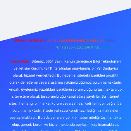
sino
vdcasino giriş
https://www.betexper.xyz/
Reklam ve İletişim:
E-mail:
backlinkpaneli@gmail.com
Teams:
forumhizmeti@gmail.com
Whatsapp: 0262 606 0 726
Telegram:
@karabul
Yasal Uyarı:
Sitemiz, 5651 Sayılı Kanun gereğince Bilgi Teknolojileri
ve İletişim Kurumu (BTK) tarafından onaylanmış bir Yer Sağlayıcı
olarak hizmet vermektedir. Bu nedenle, sitedeki içerikleri proaktif
olarak denetleme veya araştırma yükümlülüğümüz bulunmamaktadır.
Ancak, üyelerimiz yazdıkları içeriklerin sorumluluğunu taşımakta olup,
siteye üye olarak bu sorumluluğu kabul etmiş sayılırlar. Bu internet
sitesi, herhangi bir marka, kurum veya şahıs şirketi ile hiçbir bağlantısı
bulunmamaktadır. Sitede yalnızca kendi hazırladığımız makaleler
paylaşılmaktadır. Burada yer alan içerikler haber niteliği taşımamakta
olup, gerçek kurum ve kişiler hakkında paylaşım yapılmamaktadır.