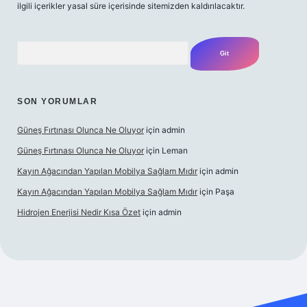
ilgili içerikler yasal süre içerisinde sitemizden kaldırılacaktır.
Arama
SON YORUMLAR
Güneş Fırtınası Olunca Ne Oluyor
için
admin
Güneş Fırtınası Olunca Ne Oluyor
için
Leman
Kayın Ağacından Yapılan Mobilya Sağlam Mıdır
için
admin
Kayın Ağacından Yapılan Mobilya Sağlam Mıdır
için
Paşa
Hidrojen Enerjisi Nedir Kısa Özet
için
admin
https://ilbet.online/
vdcasino
vdcasino giriş
https://www.betex