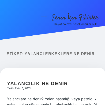
Senin İçin Fikirler
menüyü
aç
Hayatına özel neşeli öneriler bul!
Anasayfa
Gizlilik Politikası
Yasal Uyarı
ETIKET:
YALANCI ERKEKLERE NE DENIR
Hakkımızda
YALANCILIK NE DENIR
Tarih: Ekim 1, 2024
Yalancılara ne denir? Yalan hastalığı veya patolojik
yalan, yalan söylemenin bir alışkanlık haline geldiği