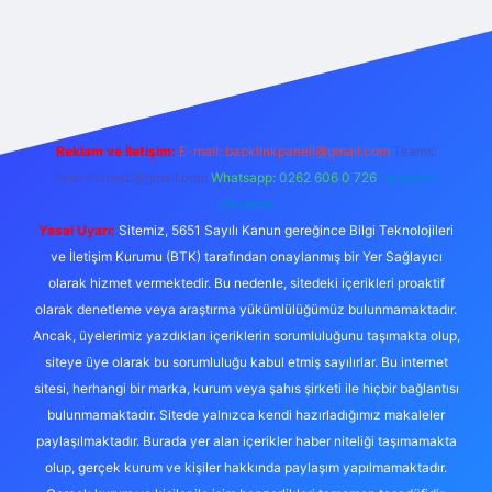
https://ilbet.online/
vdcasino
vdcasino giriş
https://www.bete
Reklam ve İletişim:
E-mail:
backlinkpaneli@gmail.com
Teams:
forumhizmeti@gmail.com
Whatsapp: 0262 606 0 726
Telegram:
@karabul
Yasal Uyarı:
Sitemiz, 5651 Sayılı Kanun gereğince Bilgi Teknolojileri
ve İletişim Kurumu (BTK) tarafından onaylanmış bir Yer Sağlayıcı
olarak hizmet vermektedir. Bu nedenle, sitedeki içerikleri proaktif
olarak denetleme veya araştırma yükümlülüğümüz bulunmamaktadır.
Ancak, üyelerimiz yazdıkları içeriklerin sorumluluğunu taşımakta olup,
siteye üye olarak bu sorumluluğu kabul etmiş sayılırlar. Bu internet
sitesi, herhangi bir marka, kurum veya şahıs şirketi ile hiçbir bağlantısı
bulunmamaktadır. Sitede yalnızca kendi hazırladığımız makaleler
paylaşılmaktadır. Burada yer alan içerikler haber niteliği taşımamakta
olup, gerçek kurum ve kişiler hakkında paylaşım yapılmamaktadır.