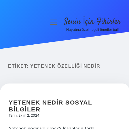
Senin İçin Fikirler
menüyü
aç
Hayatına özel neşeli öneriler bul!
Anasayfa
Gizlilik Politikası
Yasal Uyarı
ETIKET:
YETENEK ÖZELLIĞI NEDIR
Hakkımızda
YETENEK NEDIR SOSYAL
BILGILER
Tarih: Ekim 2, 2024
Yetenek nedir ve örnek? İnsanların farklı