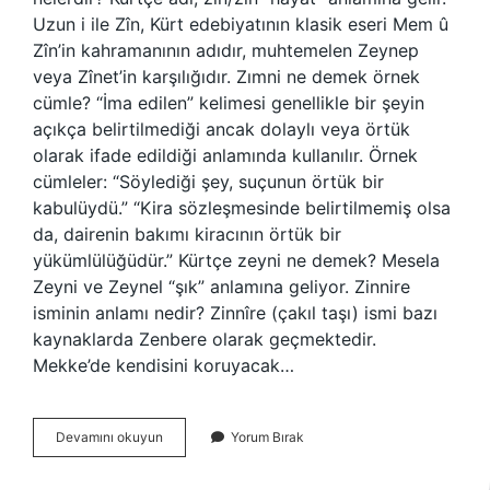
Uzun i ile Zîn, Kürt edebiyatının klasik eseri Mem û
Zîn’in kahramanının adıdır, muhtemelen Zeynep
veya Zînet’in karşılığıdır. Zımni ne demek örnek
cümle? “İma edilen” kelimesi genellikle bir şeyin
açıkça belirtilmediği ancak dolaylı veya örtük
olarak ifade edildiği anlamında kullanılır. Örnek
cümleler: “Söylediği şey, suçunun örtük bir
kabulüydü.” “Kira sözleşmesinde belirtilmemiş olsa
da, dairenin bakımı kiracının örtük bir
yükümlülüğüdür.” Kürtçe zeyni ne demek? Mesela
Zeyni ve Zeynel “şık” anlamına geliyor. Zinnire
isminin anlamı nedir? Zinnîre (çakıl taşı) ismi bazı
kaynaklarda Zenbere olarak geçmektedir.
Mekke’de kendisini koruyacak…
Zinni
Devamını okuyun
Yorum Bırak
Ne
Demek