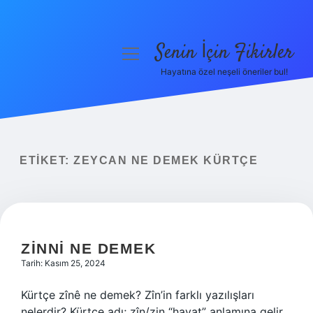
Senin İçin Fikirler
menüyü
aç
Hayatına özel neşeli öneriler bul!
Anasayfa
Gizlilik Politikası
Yasal Uyarı
ETIKET:
ZEYCAN NE DEMEK KÜRTÇE
Hakkımızda
ZINNI NE DEMEK
Tarih: Kasım 25, 2024
Kürtçe zînê ne demek? Zîn’in farklı yazılışları
nelerdir? Kürtçe adı; zîn/zin “hayat” anlamına gelir.