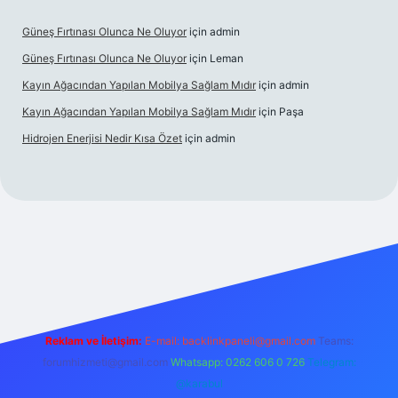
Güneş Fırtınası Olunca Ne Oluyor
için
admin
Güneş Fırtınası Olunca Ne Oluyor
için
Leman
Kayın Ağacından Yapılan Mobilya Sağlam Mıdır
için
admin
Kayın Ağacından Yapılan Mobilya Sağlam Mıdır
için
Paşa
Hidrojen Enerjisi Nedir Kısa Özet
için
admin
online/
vdcasino
vdcasino giriş
https://www.betexper.xyz/
Reklam ve İletişim:
E-mail:
backlinkpaneli@gmail.com
Teams:
forumhizmeti@gmail.com
Whatsapp: 0262 606 0 726
Telegram:
@karabul