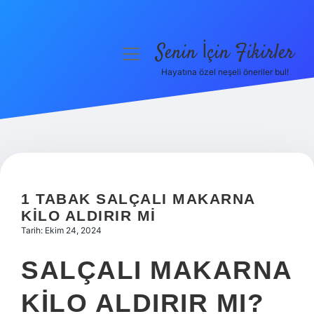
Senin İçin Fikirler
menüyü
aç
Hayatına özel neşeli öneriler bul!
Anasayfa
Gizlilik Politikası
Yasal Uyarı
Hakkımızda
1 TABAK SALÇALI MAKARNA
KILO ALDIRIR MI
Tarih: Ekim 24, 2024
SALÇALI MAKARNA
KILO ALDIRIR MI?