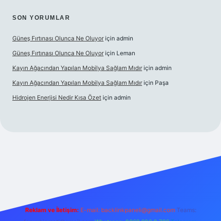
SON YORUMLAR
Güneş Fırtınası Olunca Ne Oluyor
için
admin
Güneş Fırtınası Olunca Ne Oluyor
için
Leman
Kayın Ağacından Yapılan Mobilya Sağlam Mıdır
için
admin
Kayın Ağacından Yapılan Mobilya Sağlam Mıdır
için
Paşa
Hidrojen Enerjisi Nedir Kısa Özet
için
admin
.online/
vdcasino
vdcasino giriş
https://www.betexper.xyz/
Reklam ve İletişim:
E-mail:
backlinkpaneli@gmail.com
Teams: