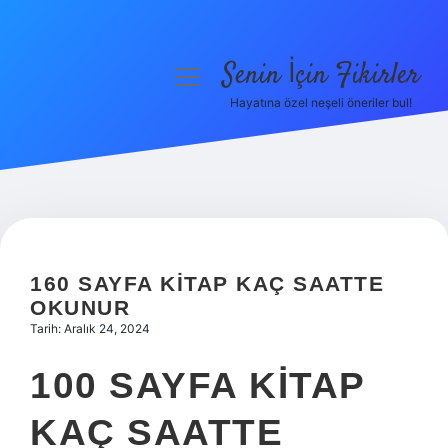
Senin İçin Fikirler
menüyü
aç
Hayatına özel neşeli öneriler bul!
Anasayfa
Gizlilik Politikası
Yasal Uyarı
Hakkımızda
160 SAYFA KITAP KAÇ SAATTE
OKUNUR
Tarih: Aralık 24, 2024
100 SAYFA KITAP
KAÇ SAATTE