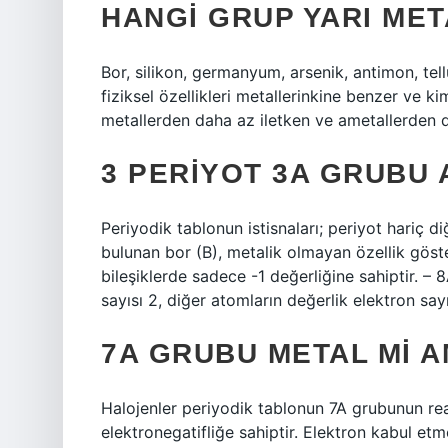
HANGI GRUP YARI MET
Bor, silikon, germanyum, arsenik, antimon, tel
fiziksel özellikleri metallerinkine benzer ve ki
metallerden daha az iletken ve ametallerden d
3 PERIYOT 3A GRUBU 
Periyodik tablonun istisnaları; periyot hariç d
bulunan bor (B), metalik olmayan özellik göste
bileşiklerde sadece -1 değerliğine sahiptir. 
sayısı 2, diğer atomların değerlik elektron sayıs
7A GRUBU METAL MI A
Halojenler periyodik tablonun 7A grubunun rea
elektronegatifliğe sahiptir. Elektron kabul e