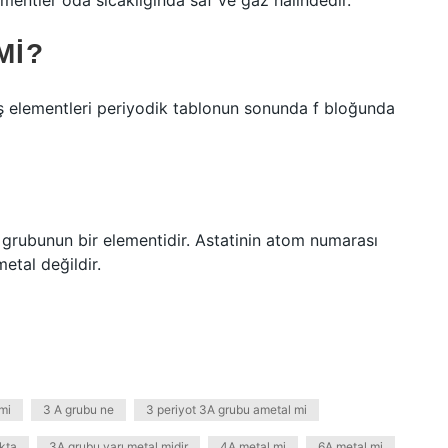
ementler oda sıcaklığında saf ve gaz halindedir.
MI?
iş elementleri periyodik tablonun sonunda f bloğunda
. grubunun bir elementidir. Astatinin atom numarası
metal değildir.
mi
3 A grubu ne
3 periyot 3A grubu ametal mi
kta
3A grubu yarı metal midir
4A metal mi
6A metal mi