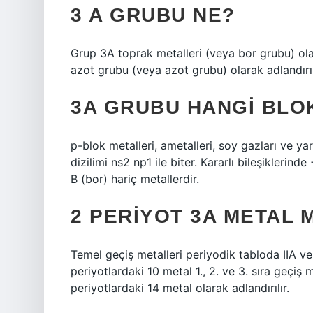
3 A GRUBU NE?
Grup 3A toprak metalleri (veya bor grubu) olar
azot grubu (veya azot grubu) olarak adlandırılı
3A GRUBU HANGI BLO
p-blok metalleri, ametalleri, soy gazları ve ya
dizilimi ns2 np1 ile biter. Kararlı bileşiklerin
B (bor) hariç metallerdir.
2 PERIYOT 3A METAL M
Temel geçiş metalleri periyodik tabloda IIA ve I
periyotlardaki 10 metal 1., 2. ve 3. sıra geçiş me
periyotlardaki 14 metal olarak adlandırılır.