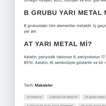
Örneğin oksijen, azot, hidrojen ve klor gibi el
B GRUBU YARI METAL 
B grubundaki tüm elementler metaldir. İç geç
yer alır.
AT YARI METAL MI?
Astatin, periyodik tablonun 6. periyodunun 17
85’tir. Astatin, At sembolüyle gösterilir ve bir 
Tarih:
Makaleler
1A metal mi
2 periyot 3A metal mi
2A grubu metal 
3 periyot 3A grubu hangi elementtir
3A grubu hangi blo