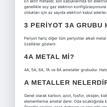
En aktif metaller, son kabuklarında bir elektr
genellikle soy gaz elektron konfigürasyonuna 
oldukları için az sayıda elektron kabul ederler.
3 PERIYOT 3A GRUBU 
Periyot hariç diğer tüm periyotlar alkali meta
özellikler gösterir.
4A METAL MI?
4A, 5A, 6A, 7A ve 8A ametaller grubudur. Haloj
A METALLER NELERDI
Genel olarak karbon, azot, fosfor, oksijen, kük
elementlerine ametal denir. Oda sıcaklığında ka