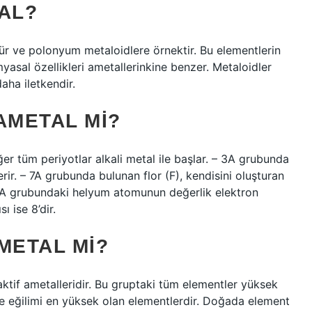
AL?
lür ve polonyum metaloidlere örnektir. Bu elementlerin
myasal özellikleri ametallerinkine benzer. Metaloidler
aha iletkendir.
AMETAL MI?
iğer tüm periyotlar alkali metal ile başlar. – 3A grubunda
rir. – 7A grubunda bulunan flor (F), kendisini oluşturan
– 8A grubundaki helyum atomunun değerlik elektron
ı ise 8’dir.
METAL MI?
ktif ametalleridir. Bu gruptaki tüm elementler yüksek
tme eğilimi en yüksek olan elementlerdir. Doğada element