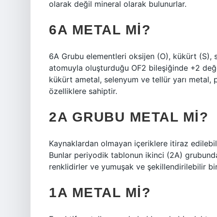
olarak değil mineral olarak bulunurlar.
6A METAL MI?
6A Grubu elementleri oksijen (O), kükürt (S), 
atomuyla oluşturduğu OF2 bileşiğinde +2 değer
kükürt ametal, selenyum ve tellür yarı metal,
özelliklere sahiptir.
2A GRUBU METAL MI?
Kaynaklardan olmayan içeriklere itiraz edilebilir
Bunlar periyodik tablonun ikinci (2A) grubunda
renklidirler ve yumuşak ve şekillendirilebilir bi
1A METAL MI?