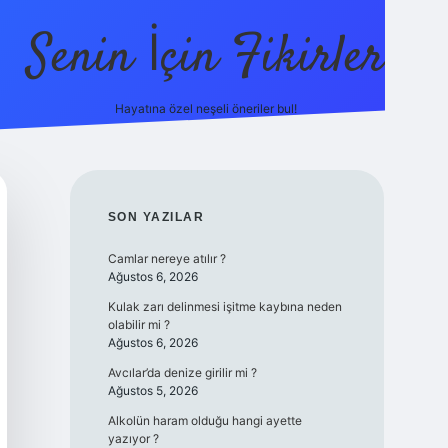
Senin İçin Fikirler
Hayatına özel neşeli öneriler bul!
https://ilbet.on
SIDEBAR
SON YAZILAR
Camlar nereye atılır ?
Ağustos 6, 2026
Kulak zarı delinmesi işitme kaybına neden
olabilir mi ?
Ağustos 6, 2026
Avcılar’da denize girilir mi ?
Ağustos 5, 2026
Alkolün haram olduğu hangi ayette
yazıyor ?