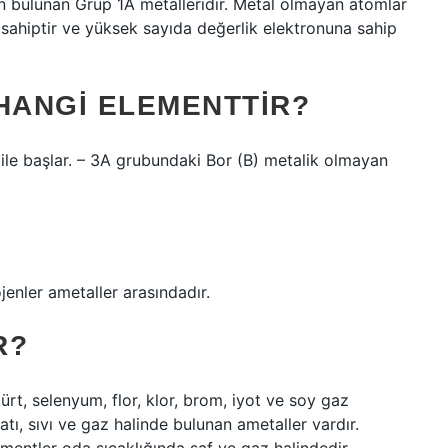
on bulunan Grup 1A metalleridir. Metal olmayan atomlar
sahiptir ve yüksek sayıda değerlik elektronuna sahip
HANGI ELEMENTTIR?
l ile başlar. – 3A grubundaki Bor (B) metalik olmayan
enler ametaller arasındadır.
R?
ürt, selenyum, flor, klor, brom, iyot ve soy gaz
tı, sıvı ve gaz halinde bulunan ametaller vardır.